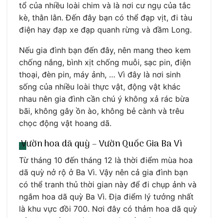
tổ của nhiều loài chim và là nơi cư ngụ của tắc
kè, thằn lằn. Đến đây bạn có thể đạp vịt, đi tàu
điện hay đạp xe đạp quanh rừng và đầm Long.
Nếu gia đình bạn đến đây, nên mang theo kem
chống nắng, bình xịt chống muỗi, sạc pin, điện
thoại, đèn pin, máy ảnh, … Vì đây là nơi sinh
sống của nhiều loài thực vật, động vật khác
nhau nên gia đình cần chú ý không xả rác bừa
bãi, không gây ồn ào, không bẻ cành và trêu
chọc động vật hoang dã.
Vườn hoa dã quỳ – Vườn Quốc Gia Ba Vì
Từ tháng 10 đến tháng 12 là thời điểm mùa hoa
dã quỳ nở rộ ở Ba Vì. Vậy nên cả gia đình bạn
có thể tranh thủ thời gian này để đi chụp ảnh và
ngắm hoa dã quỳ Ba Vì. Địa điểm lý tưởng nhất
là khu vực đồi 700. Nơi đây có thảm hoa dã quỳ