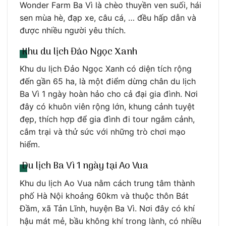
Wonder Farm Ba Vì là chèo thuyền ven suối, hái
sen mùa hè, đạp xe, câu cá, … đều hấp dẫn và
được nhiều người yêu thích.
Khu du lịch Đảo Ngọc Xanh
Khu du lịch Đảo Ngọc Xanh có diện tích rộng
đến gần 65 ha, là một điểm dừng chân du lịch
Ba Vì 1 ngày hoàn hảo cho cả đại gia đình. Nơi
đây có khuôn viên rộng lớn, khung cảnh tuyệt
đẹp, thích hợp để gia đình đi tour ngắm cảnh,
cắm trại và thử sức với những trò chơi mạo
hiểm.
Du lịch Ba Vì 1 ngày tại Ao Vua
Khu du lịch Ao Vua nằm cách trung tâm thành
phố Hà Nội khoảng 60km và thuộc thôn Bát
Đầm, xã Tản Lĩnh, huyện Ba Vì. Nơi đây có khí
hậu mát mẻ, bầu không khí trong lành, có nhiều