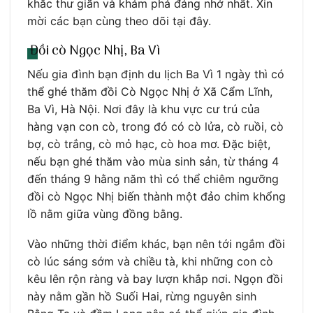
khắc thư giãn và khám phá đáng nhớ nhất. Xin
mời các bạn cùng theo dõi tại đây.
Đồi cò Ngọc Nhị, Ba Vì
Nếu gia đình bạn định du lịch Ba Vì 1 ngày thì có
thể ghé thăm đồi Cò Ngọc Nhị ở Xã Cẩm Lĩnh,
Ba Vì, Hà Nội. Nơi đây là khu vực cư trú của
hàng vạn con cò, trong đó có cò lửa, cò ruồi, cò
bợ, cò trắng, cò mỏ hạc, cò hoa mơ. Đặc biệt,
nếu bạn ghé thăm vào mùa sinh sản, từ tháng 4
đến tháng 9 hằng năm thì có thể chiêm ngưỡng
đồi cò Ngọc Nhị biến thành một đảo chim khổng
lồ nằm giữa vùng đồng bằng.
Vào những thời điểm khác, bạn nên tới ngắm đồi
cò lúc sáng sớm và chiều tà, khi những con cò
kêu lên rộn ràng và bay lượn khắp nơi. Ngọn đồi
này nằm gần hồ Suối Hai, rừng nguyên sinh