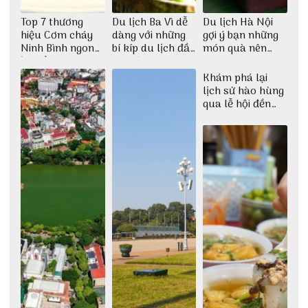
Top 7 thương
Du lịch Ba Vì dễ
Du lịch Hà Nội
hiệu Cơm cháy
dàng với những
gợi ý bạn những
Ninh Bình ngon
bí kíp du lịch đầy
món quà nên
‘chuẩn của
thú vị
mua
chỉnh’
Khám phá lại
lịch sử hào hùng
qua lễ hội đền
Hai Bà Trưng Mê
Linh