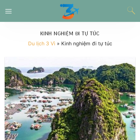
Chuyển
đến
nội
dung
KINH NGHIỆM ĐI TỰ TÚC
Du lịch 3 Vì
»
Kinh nghiệm đi tự túc