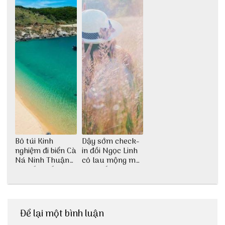
Bỏ túi Kinh
Dậy sớm check-
nghiệm đi biển Cà
in đồi Ngọc Linh
Ná Ninh Thuận
cỏ lau mộng mơ
chi tiết nhất
tại Huế nè bạn
ơi!
Để lại một bình luận