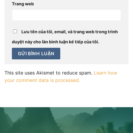
Trang web
Lưu tên của tôi, email, và trang web trong trình
duyệt này cho lần bình luận kế tiếp của tôi.
This site uses Akismet to reduce spam.
Learn how
your comment data is processed.