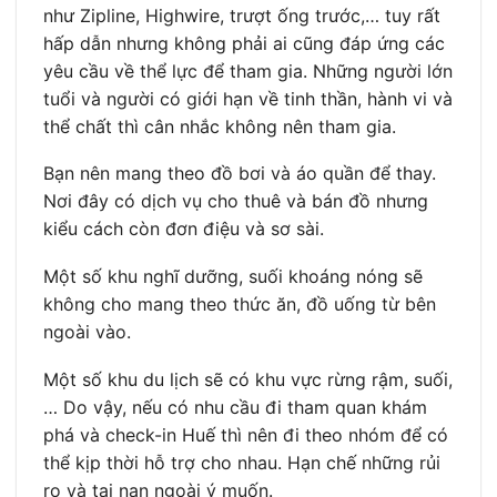
như Zipline, Highwire, trượt ống trước,… tuy rất
hấp dẫn nhưng không phải ai cũng đáp ứng các
yêu cầu về thể lực để tham gia. Những người lớn
tuổi và người có giới hạn về tinh thần, hành vi và
thể chất thì cân nhắc không nên tham gia.
Bạn nên mang theo đồ bơi và áo quần để thay.
Nơi đây có dịch vụ cho thuê và bán đồ nhưng
kiểu cách còn đơn điệu và sơ sài.
Một số khu nghĩ dưỡng, suối khoáng nóng sẽ
không cho mang theo thức ăn, đồ uống từ bên
ngoài vào.
Một số khu du lịch sẽ có khu vực rừng rậm, suối,
… Do vậy, nếu có nhu cầu đi tham quan khám
phá và check-in Huế thì nên đi theo nhóm để có
thể kịp thời hỗ trợ cho nhau. Hạn chế những rủi
ro và tai nạn ngoài ý muốn.