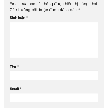
Email của bạn sẽ không được hiển thị công khai.
Các trường bắt buộc được đánh dấu
*
Bình luận
*
Tên
*
Email
*