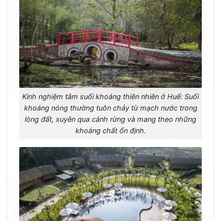
Kinh nghiệm tắm suối khoáng thiên nhiên ở Huế: Suối
khoáng nóng thường tuôn chảy từ mạch nước trong
lòng đất, xuyên qua cánh rừng và mang theo những
khoáng chất ổn định.