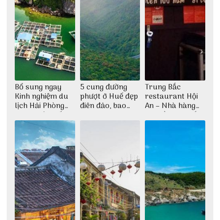
Bổ sung ngay
5 cung đường
Trung Bắc
Kinh nghiệm du
phượt ở Huế đẹp
restaurant Hội
lịch Hải Phòng
điên đảo, bao
An – Nhà hàng
2022 mới nhất
phê cho dân xê
cao lầu có thiết
dịch
kế vô cùng ấn
tượng giữa lòng
phố Hội