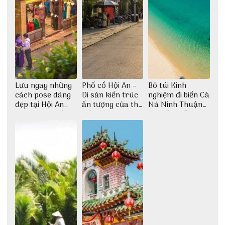
Lưu ngay những
Phố cổ Hội An –
Bỏ túi Kinh
cách pose dáng
Di sản kiến trúc
nghiệm đi biển Cà
đẹp tại Hội An
ấn tượng của thế
Ná Ninh Thuận
cho dân nghiện
giới
chi tiết nhất
sống ảo