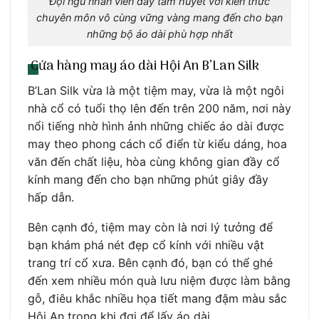
Đội ngũ nhân viên đầy tâm huyết với kiến thức
chuyên môn vô cùng vững vàng mang đến cho bạn
những bộ áo dài phù hợp nhất
Cửa hàng may áo dài Hội An B’Lan Silk
B’Lan Silk vừa là một tiệm may, vừa là một ngôi
nhà cổ có tuổi thọ lên đến trên 200 năm, nơi này
nổi tiếng nhờ hình ảnh những chiếc áo dài được
may theo phong cách cổ điển từ kiểu dáng, hoa
văn đến chất liệu, hòa cùng không gian đầy cổ
kính mang đến cho bạn những phút giây đầy
hấp dẫn.
Bên cạnh đó, tiệm may còn là nơi lý tưởng để
bạn khám phá nét đẹp cổ kính với nhiều vật
trang trí cổ xưa. Bên cạnh đó, bạn có thể ghé
đến xem nhiều món quà lưu niệm được làm bằng
gỗ, điêu khắc nhiều họa tiết mang đậm màu sắc
Hội An trong khi đợi để lấy áo dài.