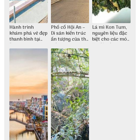
Hành trình
Phố cổ Hội An –
Lá mì Kon Tum,
khám phá vẻ đẹp
Di sản kiến trúc
nguyên liệu đặc
thanh bình tại
ấn tượng của thế
biệt cho các món
Đảo Phú Quý
giới
ăn độc đáo