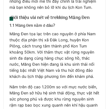
những điều mới mẻ thì đây chính là trải nghiệm
mà bạn không nên bỏ lỡ khi du lịch Kon Tum.
Giới thiệu vài nét về trekking Măng Đen
1.1 Măng Đen nằm ở đâu?
Măng Đen tọa lạc trên cao nguyên ở phía Nam
thuộc địa phận thị xã Đăk Long, huyện Kon
Plông, cách trung tâm thành phố Kon Tum
khoảng 50km. Với thảm thực vật rừng nguyên
sinh đa dạng cùng hàng chục sông hồ, thác
nước, Măng Đen hiện đang là khu sinh thái nổi
tiếng bậc nhất Việt Nam và thu hút đông đảo
khách du lịch thập phương tìm đến khám phá.
Nằm trên độ cao 1.200m so với mực nước biển,
Măng Đen sở hữu hệ sinh thái động, thực vật hết
sức phong phú và được khu rừng nguyên sinh
rậm rạp bao bọc xung quanh nên khí hậu quanh