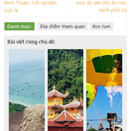
Ninh Thuận, trải nghiệm
may áo dài Hội An nức
cực lạ
danh phố cổ
Danh mục:
Địa điểm tham quan
Kon tum
Bài viết cùng chủ đề: