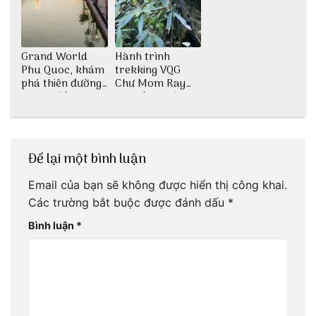
Grand World
Hành trình
Phu Quoc, khám
trekking VQG
phá thiên đường
Chư Mom Ray
giải trí đầy sôi
tìm về núi rừng
động
đại ngàn
Để lại một bình luận
Email của bạn sẽ không được hiển thị công khai.
Các trường bắt buộc được đánh dấu
*
Bình luận
*