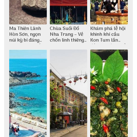
Ma Thiên Lãnh
Chùa Suối Đổ
Khám phá lễ hội
Hòn Sơn, ngọn
Nha Trang – Về
khinh khí cầu
núi kỳ bí đáng
chốn linh thiêng
Kon Tum lần
khám phá nhất
giữa không gian
đầu tiên được tổ
thiền định
chức