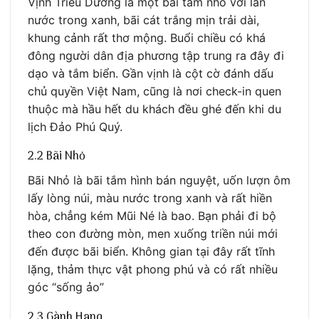
Vịnh Triều Dương là một bãi tắm nhỏ với làn
nước trong xanh, bãi cát trắng mịn trải dài,
khung cảnh rất thơ mộng. Buổi chiều có khá
đông người dân địa phương tập trung ra đây đi
dạo và tắm biển. Gần vịnh là cột cờ đánh dấu
chủ quyền Việt Nam, cũng là nơi check-in quen
thuộc mà hầu hết du khách đều ghé đến khi du
lịch Đảo Phú Quý.
2.2 Bãi Nhỏ
Bãi Nhỏ là bãi tắm hình bán nguyệt, uốn lượn ôm
lấy lòng núi, màu nước trong xanh và rất hiền
hòa, chẳng kém Mũi Né là bao. Bạn phải đi bộ
theo con đường mòn, men xuống triền núi mới
đến được bãi biển. Không gian tại đây rất tĩnh
lặng, thảm thực vật phong phú và có rất nhiều
góc “sống ảo”
2.3 Gành Hang