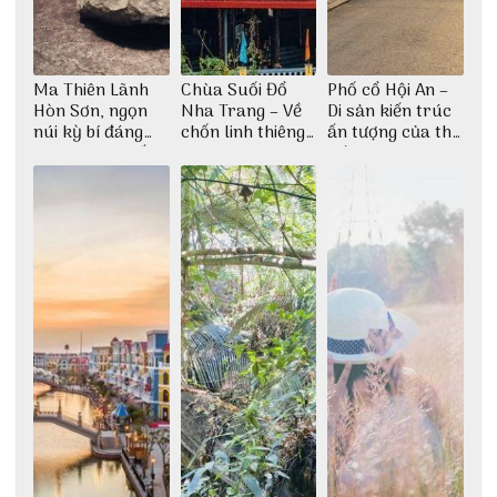
Ma Thiên Lãnh
Chùa Suối Đổ
Phố cổ Hội An –
Hòn Sơn, ngọn
Nha Trang – Về
Di sản kiến trúc
núi kỳ bí đáng
chốn linh thiêng
ấn tượng của thế
khám phá nhất
giữa không gian
giới
thiền định