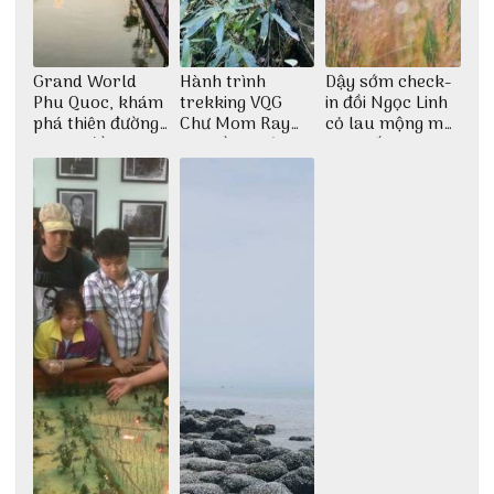
Grand World
Hành trình
Dậy sớm check-
Phu Quoc, khám
trekking VQG
in đồi Ngọc Linh
phá thiên đường
Chư Mom Ray
cỏ lau mộng mơ
giải trí đầy sôi
tìm về núi rừng
tại Huế nè bạn
động
đại ngàn
ơi!