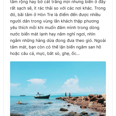
tắm rộng hay bờ cát trắng mịn nhưng biển ở đây
rất sạch sẽ, ít rác thải so với các nơi khác. Trong
đó, bãi tắm ở Hòn Tre là điểm đến được nhiều
người dân trong vùng lẫn khách thập phương
yêu thích mỗi khi muốn đắm mình trong dòng
nước biển mát lạnh hay nằm nghỉ ngơi, nhìn
ngắm những hàng dừa đong đưa theo gió. Ngoài
tắm mát, bạn còn có thể lặn biển ngắm san hô
hoặc câu cá, mực, bắt sò, ghẹ, ốc…