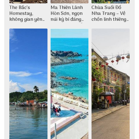
The Bấc’s
Ma Thiên Lãnh
Chùa Suối Đổ
Homestay,
Hòn Sơn, ngọn
Nha Trang – Về
không gian yên
núi kỳ bí đáng
chốn linh thiêng
bình tại Hòn Sơn
khám phá nhất
giữa không gian
thiền định