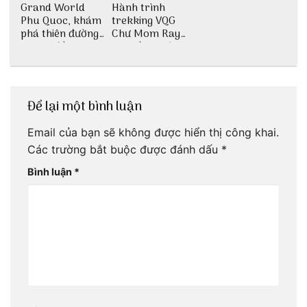
Grand World
Hành trình
Phu Quoc, khám
trekking VQG
phá thiên đường
Chư Mom Ray
giải trí đầy sôi
tìm về núi rừng
động
đại ngàn
Để lại một bình luận
Email của bạn sẽ không được hiển thị công khai.
Các trường bắt buộc được đánh dấu
*
Bình luận
*