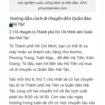
trải nghiệm cuộc sống bình dị trên đảo. Ảnh:
phuotbamien.com
Hướng dẫn cách di chuyển đến Quần đảo
Hải Tặc
2.1 Di chuyển từ Thành phố Hồ Chí Minh đến Quần
đảo Hải Tặc
Từ Thành phố Hồ Chí Minh, bạn có thể đi xe
máy hoặc xe khách các hãng như Kumho,
Phương Trang, Tuấn Nga… để đến Hà Tiên, Kiên
Giang. Từ đây, bạn tới Bến tàu Hà Tiên và mua
vé di chuyển ra Quần đảo Hải Tặc.
Vào mỗi thứ 6, thứ 7, chủ nhật sẽ có hai chuyến
tàu đi từ Thành phố Hà Tiên ra Quần đảo Hải
Tặc cùng với hai chuyến trở về lần lượt xuất
phát lúc 9:00 và 14:30. Còn vào các ngày
thường trong tuần sẽ chỉ có một chuyến tàu vào