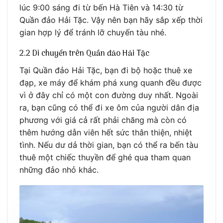
lúc 9:00 sáng đi từ bến Hà Tiên và 14:30 từ
Quần đảo Hải Tặc. Vậy nên bạn hãy sắp xếp thời
gian hợp lý để tránh lỡ chuyến tàu nhé.
2.2 Di chuyển trên Quần đảo Hải Tặc
Tại Quần đảo Hải Tặc, bạn đi bộ hoặc thuê xe
đạp, xe máy để khám phá xung quanh đều được
vì ở đây chỉ có một con đường duy nhất. Ngoài
ra, bạn cũng có thể đi xe ôm của người dân địa
phương với giá cả rất phải chăng mà còn có
thêm hướng dẫn viên hết sức thân thiện, nhiệt
tình. Nếu dư dả thời gian, bạn có thể ra bến tàu
thuê một chiếc thuyền để ghé qua tham quan
những đảo nhỏ khác.