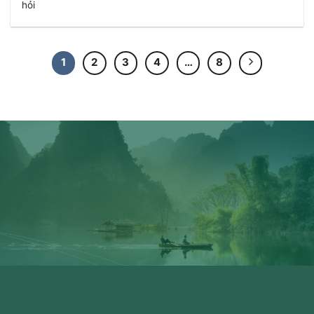
hỏi
1
2
3
4
…
8