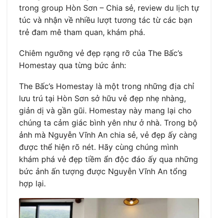
trong group Hòn Sơn – Chia sẻ, review du lịch tự
túc và nhận về nhiều lượt tương tác từ các bạn
trẻ đam mê tham quan, khám phá.
Chiêm ngưỡng vẻ đẹp rạng rỡ của The Bấc’s
Homestay qua từng bức ảnh:
The Bấc’s Homestay là một trong những địa chỉ
lưu trú tại Hòn Sơn sở hữu vẻ đẹp nhẹ nhàng,
giản dị và gần gũi. Homestay này mang lại cho
chúng ta cảm giác bình yên như ở nhà. Trong bộ
ảnh mà Nguyễn Vĩnh An chia sẻ, vẻ đẹp ấy càng
được thể hiện rõ nét. Hãy cùng chúng mình
khám phá vẻ đẹp tiềm ẩn độc đáo ấy qua những
bức ảnh ấn tượng được Nguyễn Vĩnh An tổng
hợp lại.