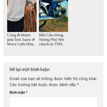
Cùng đi khám
Đến Cầu Hùng
phá Son Juice &
Vương Phú Yên
More Cafe Nha
check-in 7749
Trang với anh
tấm sống ảo
chàng Lộc Vũ
Để lại một bình luận
Email của bạn sẽ không được hiển thị công khai.
Các trường bắt buộc được đánh dấu
*
Bình luận
*