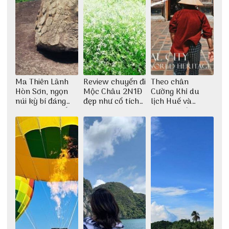
Ma Thiên Lãnh
Review chuyến đi
Theo chân
Hòn Sơn, ngọn
Mộc Châu 2N1Đ
Cường Khỉ du
núi kỳ bí đáng
đẹp như cổ tích
lịch Huế và
khám phá nhất
cùng nhóm bạn
check-in đúng
Thu Hà
những góc chụp
đẹp