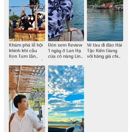
Khám phá lễ hội
Đón xem Review
Vé tàu đi đảo Hải
khinh khí cầu
1 ngày ở Lan Hạ
Tặc Kiên Giang
Kon Tum lần
của cô nàng Linh
với bảng giá chi
đầu tiên được tổ
Trần
tiết
chức