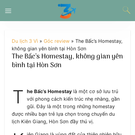
Chuyển
đến
nội
dung
Du lịch 3 Vì
»
Góc review
»
The Bấc’s Homestay,
không gian yên bình tại Hòn Sơn
The Bấc’s Homestay, không gian yên
bình tại Hòn Sơn
T
he Bấc’s Homestay
là một cơ sở lưu trú
với phong cách kiến trúc nhẹ nhàng, gần
gũi. Đây là một trong những homestay
được nhiều bạn trẻ lựa chọn trong chuyến du
lịch Kiên Giang, Hòn Sơn đầy thú vị.
iên Giang là vùng đất của thiên nhiên hữu