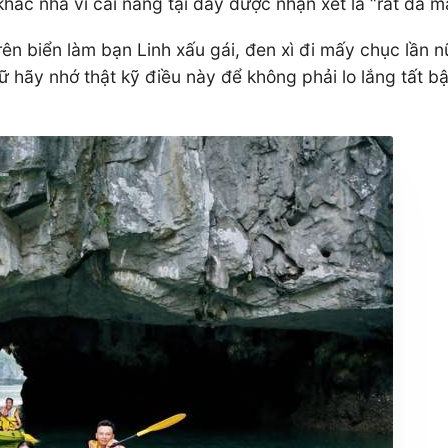
hác nha vì cái nắng tại đây được nhận xét là “rát dã m
ên biển làm bạn Linh xấu gái, đen xì đi mấy chục lần nữ
nữ hãy nhớ thật kỹ điều này để không phải lo lắng tất b