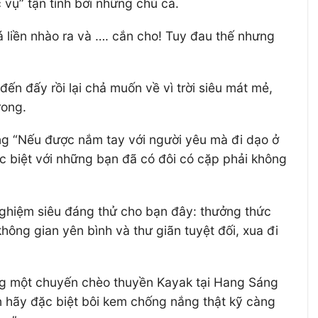
vụ” tận tình bởi những chú cá.
á liền nhào ra và …. cắn cho! Tuy đau thế nhưng
ến đấy rồi lại chả muốn về vì trời siêu mát mẻ,
rong.
ng “Nếu được nắm tay với người yêu mà đi dạo ở
đặc biệt với những bạn đã có đôi có cặp phải không
 nghiệm siêu đáng thử cho bạn đây: thưởng thức
hông gian yên bình và thư giãn tuyệt đối, xua đi
bằng một chuyến chèo thuyền Kayak tại Hang Sáng
n hãy đặc biệt bôi kem chống nắng thật kỹ càng