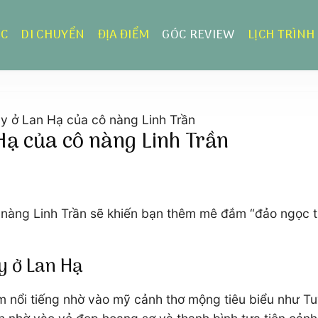
ỰC
DI CHUYỂN
ĐỊA ĐIỂM
GÓC REVIEW
LỊCH TRÌNH
y ở Lan Hạ của cô nàng Linh Trần
ạ của cô nàng Linh Trần
 nàng Linh Trần sẽ khiến bạn thêm mê đắm “đảo ngọc t
y ở Lan Hạ
m nổi tiếng nhờ vào mỹ cảnh thơ mộng tiêu biểu như Tu