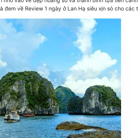
h nhờ vào vẻ đẹp hoang sơ và thanh bình tựa tiên cảnh
 đem về Review 1 ngày ở Lan Hạ siêu xịn sò cho các tí