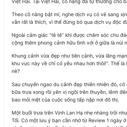
Việt Hải. Tại Việt Hải, cô nàng đã tự thưởng cho
Theo cô nàng bật mí, nghe dịch vụ có vẻ sang xịn
vẫn rất là thích, vì thế đừng bỏ qua dịch vụ độc đ
Ngoài cảm giác “tê tê” khi được chăm sóc chu đáo
cộng thêm phong cảnh hữu tình với ở giữa là núi 
Khung cảnh vừa đẹp như tiên cảnh, vừa lãng mạn
khu vực này về chỉ có yêu nhau hơn thôi!”. Thế là
nè?
Sau chuyến ngao du cảnh đẹp thiên nhiên đó, cô n
bữa trưa xong rồi yên vị ngồi trên thuyền, lênh đ
bao mỏi mệt của cuộc sống tấp nập nơi đô thị.
Một buổi trưa trên Vịnh Lan Hạ nhẹ nhàng trôi n
Tối. Có một lưu ý bạn cần nhớ từ Review 1 ngày ở