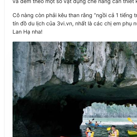
và đem theo một số vật dụng che nắng cần thiết k
Cô nàng còn phải kêu than rằng “ngồi cả 1 tiếng tr
tín đồ du lịch của 3vi.vn, nhất là các chị em phụ 
Lan Hạ nha!