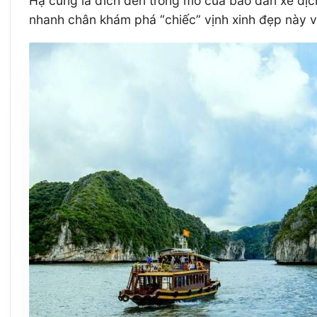
Hạ cũng là đích đến trong mơ của bao dân xê dịc
nhanh chân khám phá “chiếc” vịnh xinh đẹp này và