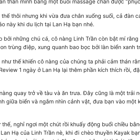
 bản thân mình bằng một buổi massage chân được “phục 
 thế thôi nhưng khi vừa đưa chân xuống suối, cả đàn c
áo này khi du lịch tại Lan Hạ bạn nhé.
 bởi những chú cá, cô nàng Linh Trần còn bật mí rằng đ
non trùng điệp, xung quanh bao bọc bởi làn biển xanh t
 như thế khiến cô nàng của chúng ta phải cảm thán rằ
 Review 1 ngày ở Lan Hạ lại thêm phần kích thích rồi, 
àng quay trở về tàu và ăn trưa. Đây cũng là một trải
ênh giữa biển và ngắm nhìn cảnh vật, đưa bạn vào một k
hư thế, nghỉ ngơi một chút rồi khuấy động buổi chiều 
 Lan Hạ của Linh Trần nè, khi đi chèo thuyền Kayak bạ