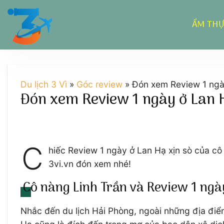
Chuyển
đến
ẨM TH
nội
dung
Du lịch 3 Vì
»
Góc review
»
Đón xem Review 1 ngà
Đón xem Review 1 ngày ở Lan H
C
hiếc Review 1 ngày ở Lan Hạ xịn sò của cô
3vi.vn đón xem nhé!
Cô nàng Linh Trần và Review 1 ngà
Nhắc đến du lịch Hải Phòng, ngoài những địa điể