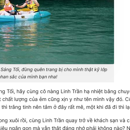
 Sáng Tối, đừng quên trang bị cho mình thật kỹ lớp
han sắc của mình bạn nha!
áng Tối, hãy cùng cô nàng Linh Trần hạ nhiệt bằng chuy
ật chất lượng của ẻm cũng xịn y như tên mình vậy đó. Cô
hì trắng tinh nên tắm ở đây rất mê, một khi đã đi thì l
ong xuôi rồi, cùng Linh Trần quay trở về khách sạn và 
 siêu ngắn gọn mà vẫn thật đáng nhớ phải không nào? 