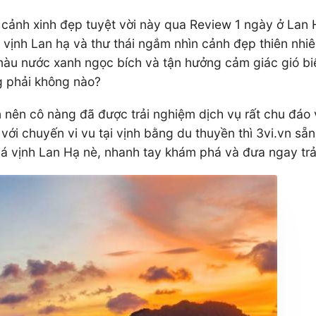
cảnh xinh đẹp tuyệt vời này qua Review 1 ngày ở Lan 
rên vịnh Lan hạ và thư thái ngắm nhìn cảnh đẹp thiên n
àu nước xanh ngọc bích và tận hưởng cảm giác gió biể
ng phải không nào?
n nên cô nàng đã được trải nghiệm dịch vụ rất chu đáo 
 chuyến vi vu tại vịnh bằng du thuyền thì 3vi.vn sẵn 
há vịnh Lan Hạ nè, nhanh tay khám phá và đưa ngay trả