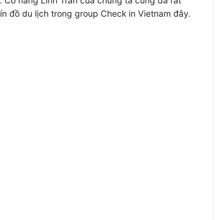
. Cô nàng Linh Trần của chúng ta cũng đã rất
n đồ du lịch trong group Check in Vietnam đây.