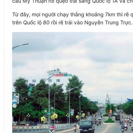
cầu Mỹ Thuận rồi quẹo trái sang Quốc lộ 1A và c
Từ đây, mọi người chạy thẳng khoảng 7km thì rẽ 
trên Quốc lộ 80 rồi rẽ trái vào Nguyễn Trung Trự