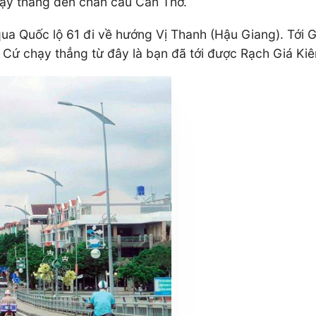
hạy thẳng đến chân cầu Cần Thơ.
qua Quốc lộ 61 đi về hướng Vị Thanh (Hậu Giang). Tới
c. Cứ chạy thẳng từ đây là bạn đã tới được Rạch Giá Ki