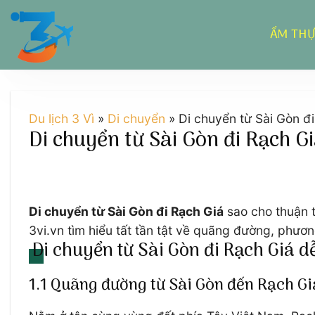
Chuyển
đến
ẨM TH
nội
dung
Du lịch 3 Vì
»
Di chuyển
»
Di chuyển từ Sài Gòn đi
Di chuyển từ Sài Gòn đi Rạch Gi
Di chuyển từ Sài Gòn đi Rạch Giá
sao cho thuận t
3vi.vn tìm hiểu tất tần tật về quãng đường, phươ
Di chuyển từ Sài Gòn đi Rạch Giá d
1.1 Quãng đường từ Sài Gòn đến Rạch Gi