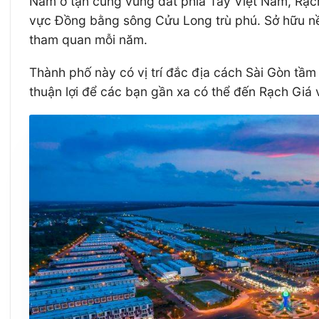
Nằm ở tận cùng vùng đất phía Tây Việt Nam, Rạch 
vực Đồng bằng sông Cửu Long trù phú. Sở hữu nền 
tham quan mỗi năm.
Thành phố này có vị trí đắc địa cách Sài Gòn tầ
thuận lợi để các bạn gần xa có thể đến Rạch Giá v