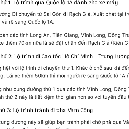
thứ 1: Lộ trình qua Quốc lộ 1A dành cho xe máy
 đường Di chuyển từ Sài Gòn đi Rạch Giá. Xuất phát tại
 và rẽ sang Quốc lộ 1A.
 bàn các tỉnh Long An, Tiền Giang, Vĩnh Long, Đồng T
i xe thêm 70km nữa là sẽ đặt chân đến Rạch Giá (Kiên G
thứ 2: Lộ trình đi Cao tốc Hồ Chí Minh – Trung Lươn
 hệt với lộ trình di chuyển thứ 1. Khác ở chỗ sau khi đ
 Lái xe thêm 50km thì mọi người rẽ sang Quốc lộ 1A rồ
g như cung đường thứ 1 qua các tỉnh Vĩnh Long, Đồng 
h thứ 2 này là tiết kiệm thời gian hơn so với tuyến đầu
hứ 3: Lộ trình tránh đi phà Vàm Cống
i cung đường này sẽ giúp bạn tránh phải chờ phà qua Và