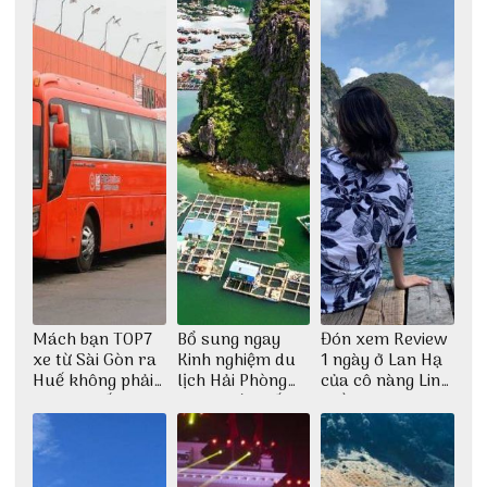
Mách bạn TOP7
Bổ sung ngay
Đón xem Review
xe từ Sài Gòn ra
Kinh nghiệm du
1 ngày ở Lan Hạ
Huế không phải
lịch Hải Phòng
của cô nàng Linh
ai cũng biết
2022 mới nhất
Trần