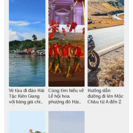
Vé tàu đi đảo Hải
Cùng tìm hiểu về
Hướng dẫn
Tặc Kiên Giang
Lễ hội hoa
đường đi lên Mộc
với bảng giá chi
phượng đỏ Hải
Châu từ A đến Z
tiết
Phòng với 3vi.vn