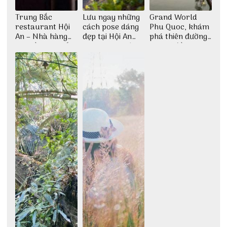
Trung Bắc
Lưu ngay những
Grand World
restaurant Hội
cách pose dáng
Phu Quoc, khám
An – Nhà hàng
đẹp tại Hội An
phá thiên đường
cao lầu có thiết
cho dân nghiện
giải trí đầy sôi
kế vô cùng ấn
sống ảo
động
tượng giữa lòng
phố Hội