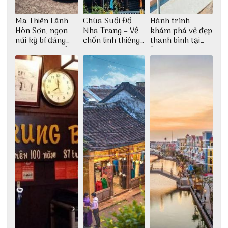
Ma Thiên Lãnh
Chùa Suối Đổ
Hành trình
Hòn Sơn, ngọn
Nha Trang – Về
khám phá vẻ đẹp
núi kỳ bí đáng
chốn linh thiêng
thanh bình tại
khám phá nhất
giữa không gian
Đảo Phú Quý
thiền định