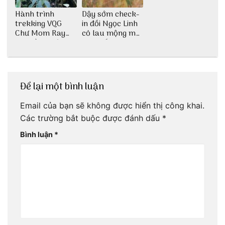
Hành trình
Dậy sớm check-
trekking VQG
in đồi Ngọc Linh
Chư Mom Ray
cỏ lau mộng mơ
tìm về núi rừng
tại Huế nè bạn
đại ngàn
ơi!
Để lại một bình luận
Email của bạn sẽ không được hiển thị công khai.
Các trường bắt buộc được đánh dấu
*
Bình luận
*