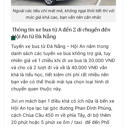
Ngoài các tiêu chí mát mẻ, không ngại thời tiết thì với
mức giá khá cao, bạn vẫn nên cân nhắc
Thông tin xe bus từ A đến Z di chuyển đến
Hội An từ Đà Nẵng
Tuyến xe bus từ Đà Nẵng – Hội An nằm trong
danh sách các tuyến xe bus không trợ giá, tuy
nhiên giá vé 1 chiều khi đi xe bus là 20.000 VNĐ
và cho cả 2 lượt đi và về là 40.000 VNĐ vẫn
khá là tiểu học, tiết kiệm chi phí rất nhiều nên
bạn vẫn có thể thoải mái lựa chọn loại hình di
chuyển quen thuộc này.
3vi.vn mách bạn 1 điều khá có ích nữa là bến xe
Hội An tọa lạc tại góc đường Phan Đình Phùng,
cách Chùa Cầu 450 m về phía Tây, đi bộ thêm
20 phút hoặc 5 phút xe ôm / taxi để đến Phố