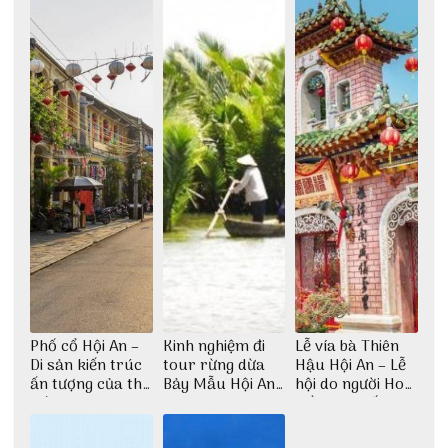
tượng giữa lòng
phố Hội
Phố cổ Hội An –
Kinh nghiệm đi
Lễ vía bà Thiên
Di sản kiến trúc
tour rừng dừa
Hậu Hội An – Lễ
ấn tượng của thế
Bảy Mẫu Hội An
hội do người Hoa
giới
1 ngày
kiều sinh sống ở
Hội An tổ chức