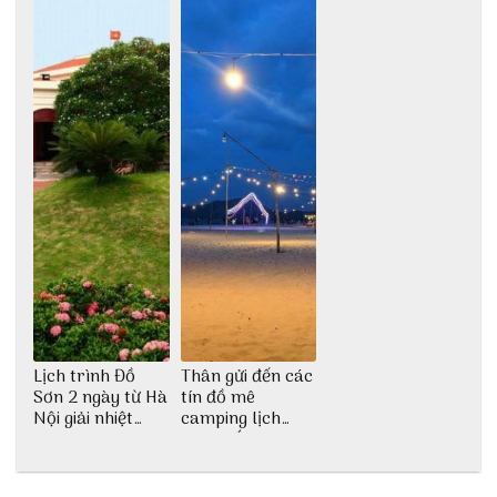
Lịch trình Đồ
Thân gửi đến các
Sơn 2 ngày từ Hà
tín đồ mê
Nội giải nhiệt
camping lịch
ngày hè
trình cắm trại
Huế tự túc 2N1Đ
chi tiết nhất