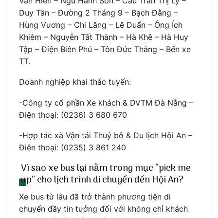
Văn Hiến – Ngũ Hành Sơn – Cầu Trần Thị Lý –
Duy Tân – Đường 2 Tháng 9 – Bạch Đằng –
Hùng Vương – Chi Lăng – Lê Duẩn – Ông Ích
Khiêm – Nguyễn Tất Thành – Hà Khê – Hà Huy
Tập – Điện Biên Phủ – Tôn Đức Thắng – Bến xe
TT.
Doanh nghiệp khai thác tuyến:
-Công ty cổ phần Xe khách & DVTM Đà Nẵng –
Điện thoại: (0236) 3 680 670
-Hợp tác xã Vận tải Thuỷ bộ & Du lịch Hội An –
Điện thoại: (0235) 3 861 240
Vì sao xe bus lại nằm trong mục “pick me
up” cho lịch trình di chuyển đến Hội An?
Xe bus từ lâu đã trở thành phương tiện di
chuyển đầy tin tưởng đối với không chỉ khách