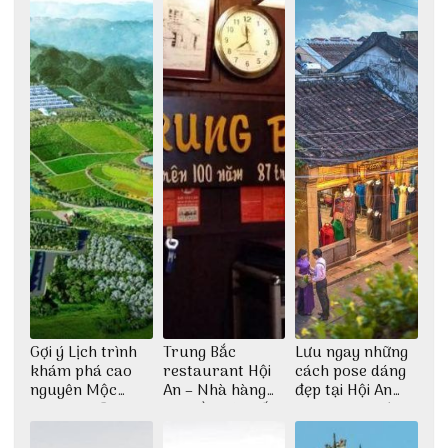
Gợi ý Lịch trình
Trung Bắc
Lưu ngay những
khám phá cao
restaurant Hội
cách pose dáng
nguyên Mộc
An – Nhà hàng
đẹp tại Hội An
Châu 2N1Đ cực
cao lầu có thiết
cho dân nghiện
chi tiết
kế vô cùng ấn
sống ảo