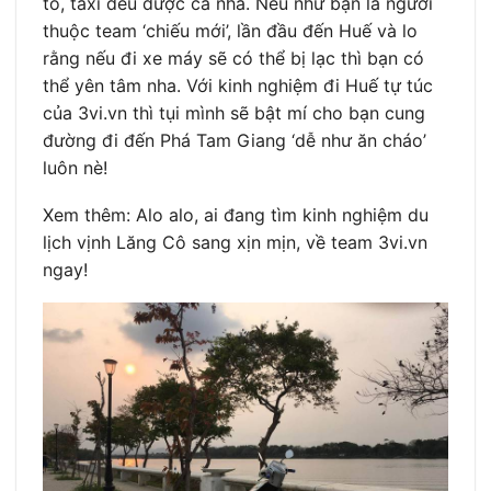
tô, taxi đều được cả nha. Nếu như bạn là người
thuộc team ‘chiếu mới’, lần đầu đến Huế và lo
rằng nếu đi xe máy sẽ có thể bị lạc thì bạn có
thể yên tâm nha. Với kinh nghiệm đi Huế tự túc
của 3vi.vn thì tụi mình sẽ bật mí cho bạn cung
đường đi đến Phá Tam Giang ‘dễ như ăn cháo’
luôn nè!
Xem thêm: Alo alo, ai đang tìm kinh nghiệm du
lịch vịnh Lăng Cô sang xịn mịn, về team 3vi.vn
ngay!