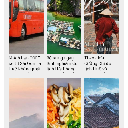
Mách bạn TOP7
Bổ sung ngay
Theo chân
xe từ Sài Gòn ra
Kinh nghiệm du
Cường Khỉ du
Huế không phải
lịch Hải Phòng
lịch Huế và
ai cũng biết
2022 mới nhất
check-in đúng
những góc chụp
đẹp