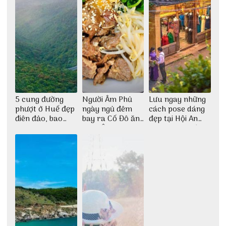
5 cung đường
Người Âm Phủ
Lưu ngay những
phượt ở Huế đẹp
ngày ngủ đêm
cách pose dáng
điên đảo, bao
bay ra Cố Đô ăn
đẹp tại Hội An
phê cho dân xê
Cơm Âm Phủ
cho dân nghiện
dịch
Huế
sống ảo