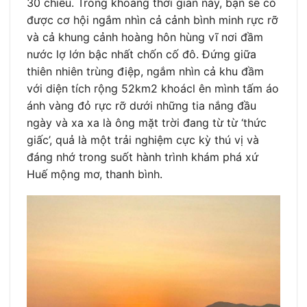
30 chiều. Trong khoảng thời gian này, bạn sẽ có
được cơ hội ngắm nhìn cả cảnh bình minh rực rỡ
và cả khung cảnh hoàng hôn hùng vĩ nơi đầm
nước lợ lớn bậc nhất chốn cố đô. Đứng giữa
thiên nhiên trùng điệp, ngắm nhìn cả khu đầm
với diện tích rộng 52km2 khoácl ên mình tấm áo
ánh vàng đỏ rực rỡ dưới những tia nắng đầu
ngày và xa xa là ông mặt trời đang từ từ ‘thức
giấc’, quả là một trải nghiệm cực kỳ thú vị và
đáng nhớ trong suốt hành trình khám phá xứ
Huế mộng mơ, thanh bình.