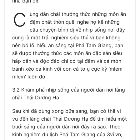
nha bạn ơi!
C
ùng dân chài thưởng thức những món ăn
đậm chất thôn quê, nghe họ kể những
câu chuyện bình dị về nhịp sống nơi đây
cũng là một trải nghiệm siêu thú vị bạn không
nên bỏ lỡ. Nếu ăn sáng tại Phá Tam Giang, bạn
sẽ được thưởng thức các món ăn đặc sản siêu
hấp dẫn và độc đáo chỉ có tại đầm và cả món
bánh xèo cá kình với con cá to ụ cực kỳ ‘mlem
mlem’ luôn đó.
3.2 Khám phá nhịp sống của người dân nơi làng
chài Thái Dương Hạ
Sau khi đã dùng xong bữa sáng, bạn có thể vi
vu đến làng chài Thái Dương Hạ để tìm hiểu một
buổi sáng của người dân nơi đây ra sao. Theo
kinh nghiệm du lịch Phá Tam Giang của 3vi.vn,