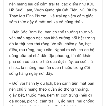
nên mang lều để cắm trại tại các điểm như KDL
Hồ Suối Lam, Vườn Quốc gia Cát Tiên, Núi Bà Rá
Thác Mơ Bình Phước… và trải nghiệm cảm giác
sớm thức dậy ở một nơi xa vô cùng thú vị.
– Đến Sóc Bom Bo, bạn có thể thưởng thức vô
vàn món ngon đặc sản khó cưỡng nổi bật trong
đó là thịt heo thả rông, Ve sầu chiên giòn, hạt
điều, rau rừng, rượu cần. Ngoài ra nếu có cơ hội
dùng bữa tại nhà dân địa phương, tín đồ khám
phá còn có có dịp thử qua đọt mây, cá suối, lá
nhíp… là những món ăn quen thuộc trong đời
sống hàng ngày nơi đây.
– Đối với hành lý du lịch, bên cạnh tiền mặt bạn
nên chú ý mang theo quần áo thông thoáng,
giày bệt, thuốc men, kem trị côn trùng (nếu đi
dã ngoại, picnic, cắm trại…), áo mưa, mũ chống