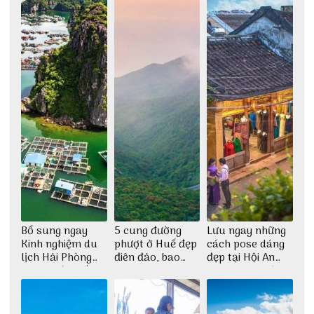
Bổ sung ngay
5 cung đường
Lưu ngay những
Kinh nghiệm du
phượt ở Huế đẹp
cách pose dáng
lịch Hải Phòng
điên đảo, bao
đẹp tại Hội An
2022 mới nhất
phê cho dân xê
cho dân nghiện
dịch
sống ảo