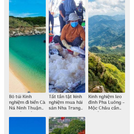
Bỏ túi Kinh
Tất tần tật kinh
Kinh nghiệm leo
nghiệm đi biển Cà
nghiệm mua hải
đỉnh Pha Luông –
Ná Ninh Thuận
sản Nha Trang
Mộc Châu cần
chi tiết nhất
không lo chặt
chuẩn bị những
chém
gì?