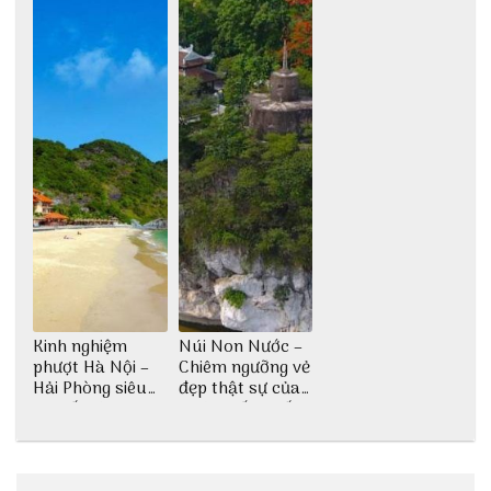
Kinh nghiệm
Núi Non Nước –
phượt Hà Nội –
Chiêm ngưỡng vẻ
Hải Phòng siêu
đẹp thật sự của
chi tiết dành cho
di tích cấp quốc
bạn
gia