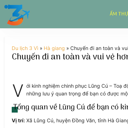
Chuyển
đến
ẨM TH
nội
dung
Du lịch 3 Vì
»
Hà giang
»
Chuyến đi an toàn và vu
Chuyến đi an toàn và vui vẻ hơ
V
ới kinh nghiệm chinh phục Lũng Cú – Toạ độ
những lưu ý quan trọng để bạn có được một
Tổng quan về Lũng Cú để bạn có k
Vị trí:
Xã Lũng Cú, huyện Đồng Văn, tỉnh Hà Gian