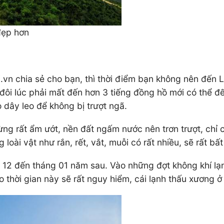
đẹp hơn
.vn chia sẻ cho bạn, thì thời điểm bạn không nên đến 
ôi lúc phải mất đến hơn 3 tiếng đồng hồ mới có thể đến
 dây leo để không bị trượt ngã.
ng rất ẩm ướt, nền đất ngấm nước nên trơn trượt, chỉ 
oài vật như rắn, rết, vắt, muỗi có rất nhiều, sẽ rất bấ
 12 đến tháng 01 năm sau. Vào những đợt không khí lạ
o thời gian này sẽ rất nguy hiểm, cái lạnh thấu xương ở