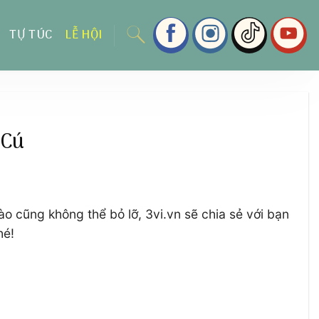
TỰ TÚC
LỄ HỘI
 Cú
o cũng không thể bỏ lỡ, 3vi.vn sẽ chia sẻ với bạn
hé!