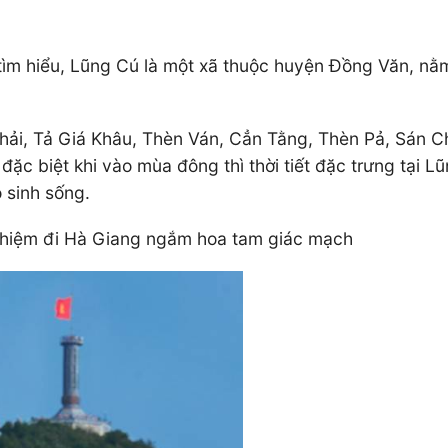
tìm hiểu, Lũng Cú là một xã thuộc huyện Đồng Văn, nằ
ải, Tả Giá Khâu, Thèn Ván, Cẳn Tằng, Thèn Pả, Sán Ch
ặc biệt khi vào mùa đông thì thời tiết đặc trưng tại Lũ
 sinh sống.
ghiệm đi Hà Giang ngắm hoa tam giác mạch