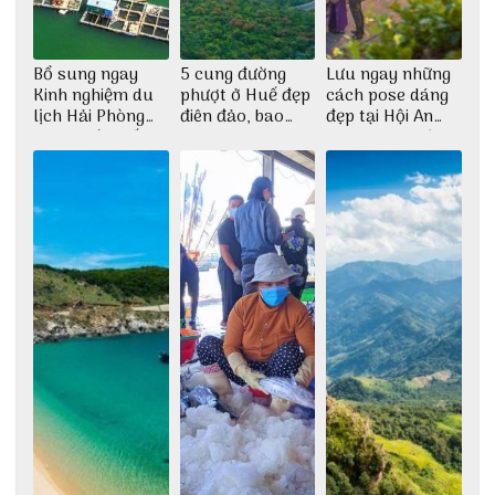
Bổ sung ngay
5 cung đường
Lưu ngay những
Kinh nghiệm du
phượt ở Huế đẹp
cách pose dáng
lịch Hải Phòng
điên đảo, bao
đẹp tại Hội An
2022 mới nhất
phê cho dân xê
cho dân nghiện
dịch
sống ảo