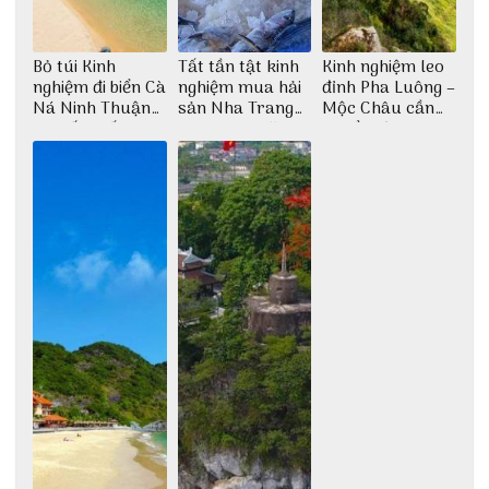
Bỏ túi Kinh
Tất tần tật kinh
Kinh nghiệm leo
nghiệm đi biển Cà
nghiệm mua hải
đỉnh Pha Luông –
Ná Ninh Thuận
sản Nha Trang
Mộc Châu cần
chi tiết nhất
không lo chặt
chuẩn bị những
chém
gì?