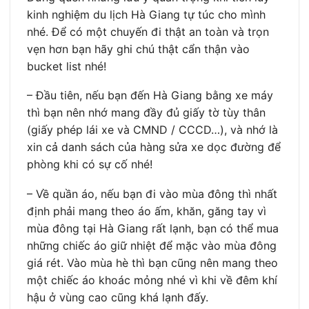
kinh nghiệm du lịch Hà Giang tự túc cho mình
nhé. Để có một chuyến đi thật an toàn và trọn
vẹn hơn bạn hãy ghi chú thật cẩn thận vào
bucket list nhé!
– Đầu tiên, nếu bạn đến Hà Giang bằng xe máy
thì bạn nên nhớ mang đầy đủ giấy tờ tùy thân
(giấy phép lái xe và CMND / CCCD…), và nhớ là
xin cả danh sách của hàng sửa xe dọc đường để
phòng khi có sự cố nhé!
– Về quần áo, nếu bạn đi vào mùa đông thì nhất
định phải mang theo áo ấm, khăn, găng tay vì
mùa đông tại Hà Giang rất lạnh, bạn có thể mua
những chiếc áo giữ nhiệt để mặc vào mùa đông
giá rét. Vào mùa hè thì bạn cũng nên mang theo
một chiếc áo khoác mỏng nhé vì khi về đêm khí
hậu ở vùng cao cũng khá lạnh đấy.