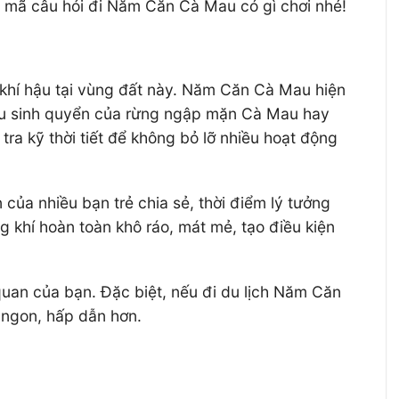
i mã câu hỏi đi Năm Căn Cà Mau có gì chơi nhé!
ết khí hậu tại vùng đất này. Năm Căn Cà Mau hiện
 khu sinh quyển của rừng ngập mặn Cà Mau hay
ra kỹ thời tiết để không bỏ lỡ nhiều hoạt động
ủa nhiều bạn trẻ chia sẻ, thời điểm lý tưởng
 khí hoàn toàn khô ráo, mát mẻ, tạo điều kiện
quan của bạn. Đặc biệt, nếu đi du lịch Năm Căn
m ngon, hấp dẫn hơn.