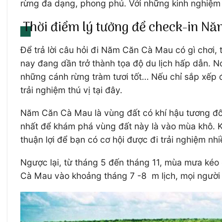
rừng đa dạng, phong phú. Với những kinh nghiệm 
Thời điểm lý tưởng để check-in N
Để trả lời câu hỏi đi Năm Căn Cà Mau có gì chơi, t
nay đang dần trở thành tọa độ du lịch hấp dẫn. 
những cánh rừng tràm tươi tốt… Nếu chỉ sắp xếp đư
trải nghiệm thú vị tại đây.
Năm Căn Cà Mau là vùng đất có khí hậu tương đối 
nhất để khám phá vùng đất này là vào mùa khô. K
thuận lợi để bạn có cơ hội được đi trải nghiệm nhi
Ngược lại, từ tháng 5 đến tháng 11, mùa mưa kéo 
Cà Mau vào khoảng tháng 7 -8 m lịch, mọi người 