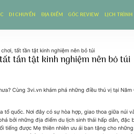
ỰC
DI CHUYỂN
ĐỊA ĐIỂM
GÓC REVIEW
LỊCH TRÌNH
hơi, tất tần tật kinh nghiệm nên bỏ túi
tất tần tật kinh nghiệm nên bỏ túi
ưa? Cùng 3vi.vn khám phá những điều thú vị tại Năm Că
 tổ quốc. Nơi đây có sự hòa hợp, giao thoa giữa núi v
á bởi những địa điểm du lịch sinh thái hấp dẫn, đặc b
 tiếng được Mẹ thiên nhiên ưu ái ban tặng cho những