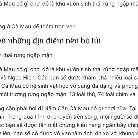
Cà Mau có gì chơi đó là khu vườn sinh thái rừng ngập m
ồng ở Cà Mau để thêm trọn vẹn
và những địa điểm nên bỏ túi
h thái rừng ngập mặn
Cà Mau có gì chơi đó là khu vườn sinh thái rừng ngập 
và Ngọc Hiển. Các bạn sẽ được khám phá nhiều loại c
à Mau có hệ sinh vật học vô cùng đa dạng và phong ph
môi trường rừng ngập mặn, 13 loài thú, 74 loài chim và 1
ông cần phải hỏi đi Năm Căn Cà Mau có gì chơi nữa. Tạ
 Trong quá trình di chuyển trên sông, mọi người sẽ 
ác bạn sẽ được tận mắt chứng kiến hàng ngàn bầy chim
lên, bạn sẽ có được vô vàn tấm ảnh xịn xò với khung cả