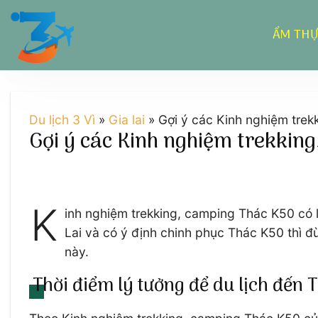
Chuyển
đến
ẨM TH
nội
dung
Du lịch 3 Vì
»
Gia lai
»
Gợi ý các Kinh nghiệm tre
Gợi ý các Kinh nghiệm trekkin
K
inh nghiệm trekking, camping Thác K50 có 
Lai và có ý định chinh phục Thác K50 thì đừ
này.
Thời điểm lý tưởng để du lịch đến