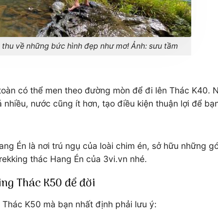
n thu về những bức hình đẹp như mơ! Ảnh: sưu tầm
 toàn có thể men theo đường mòn để đi lên Thác K40. 
nhiều, nước cũng ít hơn, tạo điều kiện thuận lợi để b
ng Én là nơi trú ngụ của loài chim én, sở hữu những
trekking thác Hang Én của 3vi.vn nhé.
ng Thác K50 để đời
 Thác K50 mà bạn nhất định phải lưu ý: