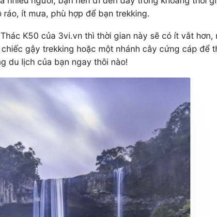
 nhiều người, bạn nên đi đến đây trong khoảng thời gi
 ráo, ít mưa, phù hợp để bạn trekking.
Thác K50 của 3vi.vn thì thời gian này sẽ có ít vắt hơn
ột chiếc gậy trekking hoặc một nhánh cây cứng cáp để t
 du lịch của bạn ngay thôi nào!