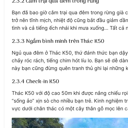
2.3.2 Cắm trại qua đêm trong rừng
Bạn đã bao giờ cắm trại qua đêm trong rừng già 
trở nên tĩnh mịch, nhiệt độ cũng bắt đầu giảm dầ
tình và cả tiếng ếch nhái khi mưa xuống… Tất cả 
2.3.3 Ngắm bình minh trên Thác K50
Ngủ qua đêm ở Thác K50, thứ đánh thức bạn dậy k
chảy róc rách, tiếng chim hót líu lo. Bạn sẽ dễ 
này bạn cũng đừng quên tranh thủ ghi lại nhữn
2.3.4 Check-in K50
Thác K50 với độ cao 50m khi được nắng chiếu rọi
“sống ảo” xịn sò cho nhiều bạn trẻ. Kinh nghiệm
vực dưới chân thác có một cây thân gỗ mọc lên c