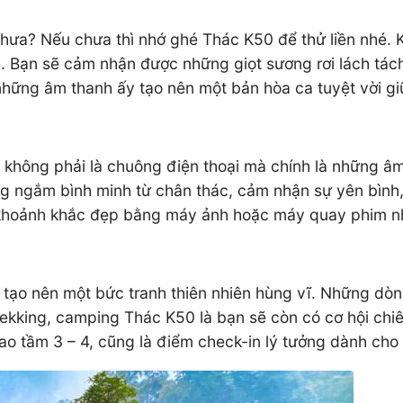
chưa? Nếu chưa thì nhớ ghé Thác K50 để thử liền nhé.
n. Bạn sẽ cảm nhận được những giọt sương rơi lách tách
những âm thanh ấy tạo nên một bản hòa ca tuyệt vời g
hông phải là chuông điện thoại mà chính là những âm t
dàng ngắm bình minh từ chân thác, cảm nhận sự yên bình
g khoảnh khắc đẹp bằng máy ảnh hoặc máy quay phim n
 tạo nên một bức tranh thiên nhiên hùng vĩ. Những dòn
 trekking, camping Thác K50 là bạn sẽ còn có cơ hội c
ao tầm 3 – 4, cũng là điểm check-in lý tưởng dành ch