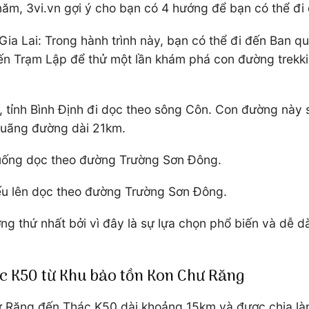
năm, 3vi.vn gợi ý cho bạn có 4 hướng để bạn có thể đi
h Gia Lai: Trong hành trình này, bạn có thể đi đến Ban 
ến Trạm Lập để thử một lần khám phá con đường trekki
, tỉnh Bình Định đi dọc theo sông Côn. Con đường này 
 quãng đường dài 21km.
xuống dọc theo đường Trường Sơn Đông.
iếu lên dọc theo đường Trường Sơn Đông.
ng thứ nhất bởi vì đây là sự lựa chọn phổ biến và dễ 
c K50 từ Khu bảo tồn Kon Chư Răng
 Răng đến Thác K50 dài khoảng 15km và được chia là