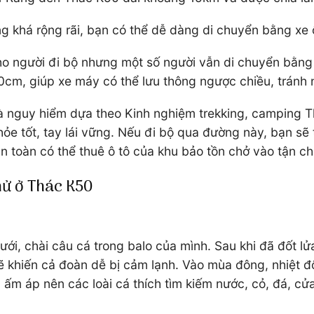
 khá rộng rãi, bạn có thể dễ dàng di chuyển bằng xe ô
cho người đi bộ nhưng một số người vẫn di chuyển bằ
cm, giúp xe máy có thể lưu thông ngược chiều, tránh 
à nguy hiểm dựa theo Kinh nghiệm trekking, camping T
e tốt, tay lái vững. Nếu đi bộ qua đường này, bạn sẽ t
àn toàn có thể thuê ô tô của khu bảo tồn chở vào tận ch
hử ở Thác K50
ưới, chài câu cá trong balo của mình. Sau khi đã đốt l
sẽ khiến cả đoàn dễ bị cảm lạnh. Vào mùa đông, nhiệt 
 ấm áp nên các loài cá thích tìm kiếm nước, cỏ, đá, cử