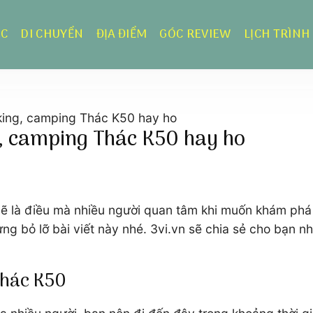
ỰC
DI CHUYỂN
ĐỊA ĐIỂM
GÓC REVIEW
LỊCH TRÌNH
kking, camping Thác K50 hay ho
g, camping Thác K50 hay ho
lẽ là điều mà nhiều người quan tâm khi muốn khám phá 
ng bỏ lỡ bài viết này nhé. 3vi.vn sẽ chia sẻ cho bạn nh
 Thác K50