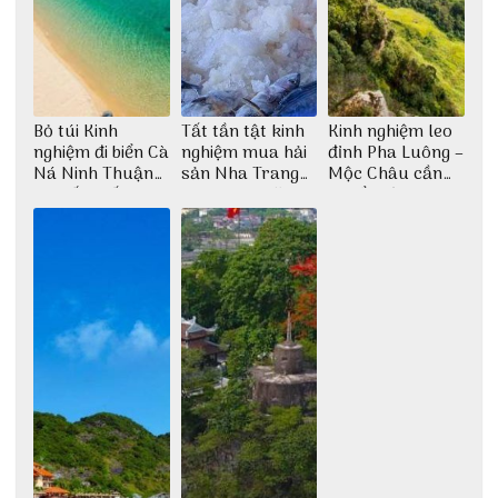
Bỏ túi Kinh
Tất tần tật kinh
Kinh nghiệm leo
nghiệm đi biển Cà
nghiệm mua hải
đỉnh Pha Luông –
Ná Ninh Thuận
sản Nha Trang
Mộc Châu cần
chi tiết nhất
không lo chặt
chuẩn bị những
chém
gì?