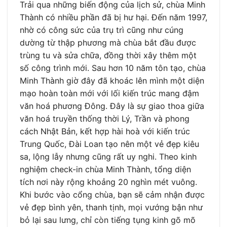
Trải qua những biến động của lịch sử, chùa Minh
Thành có nhiều phần đã bị hư hại. Đến năm 1997,
nhờ có công sức của trụ trì cũng như cúng
dường từ thập phương mà chùa bắt đầu được
trùng tu và sửa chữa, đồng thời xây thêm một
số công trình mới. Sau hơn 10 năm tôn tạo, chùa
Minh Thành giờ đây đã khoác lên mình một diện
mạo hoàn toàn mới với lối kiến trúc mang đậm
văn hoá phương Đông. Đây là sự giao thoa giữa
văn hoá truyền thống thời Lý, Trần và phong
cách Nhật Bản, kết hợp hài hoà với kiến trúc
Trung Quốc, Đài Loan tạo nên một vẻ đẹp kiêu
sa, lộng lẫy nhưng cũng rất uy nghi. Theo kinh
nghiệm check-in chùa Minh Thành, tổng diện
tích nơi này rộng khoảng 20 nghìn mét vuông.
Khi bước vào cổng chùa, bạn sẽ cảm nhận được
vẻ đẹp bình yên, thanh tịnh, mọi vướng bận như
bỏ lại sau lưng, chỉ còn tiếng tụng kinh gõ mõ