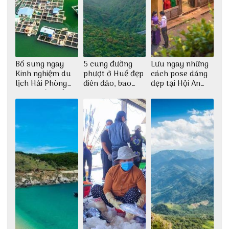
Bổ sung ngay
5 cung đường
Lưu ngay những
Kinh nghiệm du
phượt ở Huế đẹp
cách pose dáng
lịch Hải Phòng
điên đảo, bao
đẹp tại Hội An
2022 mới nhất
phê cho dân xê
cho dân nghiện
dịch
sống ảo