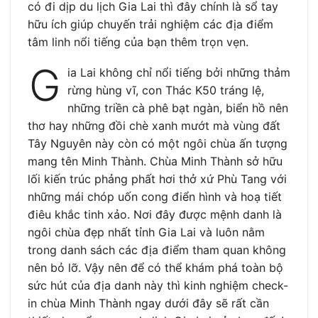
có đi dịp du lịch Gia Lai thì đây chính là sổ tay
hữu ích giúp chuyến trải nghiệm các địa điểm
tâm linh nổi tiếng của bạn thêm trọn vẹn.
G
ia Lai không chỉ nổi tiếng bởi những thảm
rừng hùng vĩ, con Thác K50 tráng lệ,
những triền cà phê bạt ngàn, biển hồ nên
thơ hay những đồi chè xanh mướt mà vùng đất
Tây Nguyên này còn có một ngôi chùa ấn tượng
mang tên Minh Thành. Chùa Minh Thành sở hữu
lối kiến trúc phảng phất hơi thở xứ Phù Tang với
những mái chóp uốn cong điển hình và hoạ tiết
điêu khắc tinh xảo. Nơi đây được mệnh danh là
ngôi chùa đẹp nhất tỉnh Gia Lai và luôn nằm
trong danh sách các địa điểm tham quan không
nên bỏ lỡ. Vậy nên để có thể khám phá toàn bộ
sức hút của địa danh này thì kinh nghiệm check-
in chùa Minh Thành ngay dưới đây sẽ rất cần