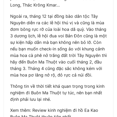
Long, Thác Krông Kmar…
Ngoài ra, tháng 12 tại đồng bào dân tộc Tây
Nguyên diễn ra các lễ hội thú vị và cũng là mùa
đơm bông rực rỡ của loài hoa dã quỳ. Vào tháng
3 dương lịch, lễ hội đua voi Bản Đôn cũng là một
sự kiện hấp dẫn mà bạn không nên bỏ lỡ. Còn
nếu bạn muốn check-in sống ảo với khung cảnh
mùa hoa cà phê nở trắng đất trời Tây Nguyên thì
hãy đến Buôn Ma Thuột vào cuối tháng 2, đầu
tháng 3. Tháng 4 cũng đặc sắc không kém với
mùa hoa pơ lăng nở rộ, đỏ rực cả núi đồi.
Thông tin về thời tiết khá quan trọng trong kinh
nghiệm đi Buôn Ma Thuột tự túc, nên bạn nhất
định phải lưu lại nhé.
Xem thêm: Review kinh nghiệm đi hồ Ea Kao
Buôn Ma Thuột thuận tiện nhất