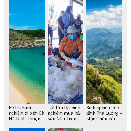
dịch
sống ảo
Bỏ túi Kinh
Tất tần tật kinh
Kinh nghiệm leo
nghiệm đi biển Cà
nghiệm mua hải
đỉnh Pha Luông –
Ná Ninh Thuận
sản Nha Trang
Mộc Châu cần
chi tiết nhất
không lo chặt
chuẩn bị những
chém
gì?