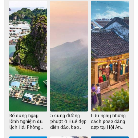
Bổ sung ngay
5 cung đường
Lưu ngay những
Kinh nghiệm du
phượt ở Huế đẹp
cách pose dáng
lịch Hải Phòng
điên đảo, bao
đẹp tại Hội An
2022 mới nhất
phê cho dân xê
cho dân nghiện