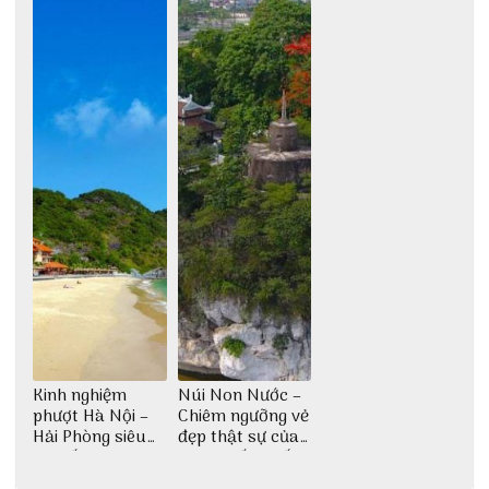
Kinh nghiệm
Núi Non Nước –
phượt Hà Nội –
Chiêm ngưỡng vẻ
Hải Phòng siêu
đẹp thật sự của
chi tiết dành cho
di tích cấp quốc
bạn
gia