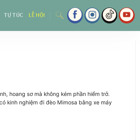
TỰ TÚC
LỄ HỘI
ình, hoang sơ mà không kém phần hiểm trở.
ã có kinh nghiệm đi đèo Mimosa bằng xe máy