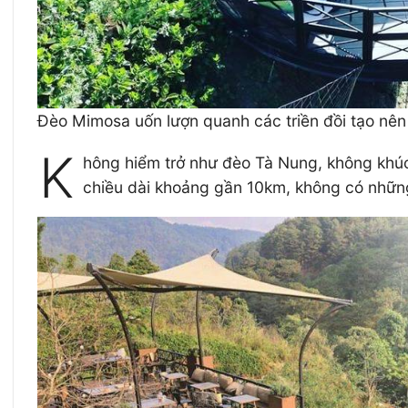
Đèo Mimosa uốn lượn quanh các triền đồi tạo n
K
hông hiểm trở như đèo Tà Nung, không khúc
chiều dài khoảng gần 10km, không có nhữn