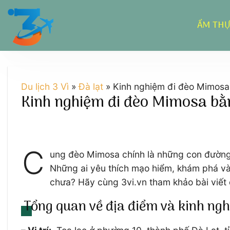
Chuyển
đến
ẨM TH
nội
dung
Du lịch 3 Vì
»
Đà lạt
»
Kinh nghiệm đi đèo Mimosa
Kinh nghiệm đi đèo Mimosa bằ
C
ung đèo Mimosa chính là những con đường 
Những ai yêu thích mạo hiểm, khám phá và
chưa? Hãy cùng 3vi.vn tham khảo bài viết 
Tổng quan về địa điểm và kinh ng