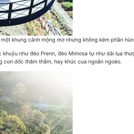
ên một khung cảnh mộng mơ nhưng không kém phần hùn
 khuỷu như đèo Prenn, đèo Mimosa tự như dải lụa thư
g con dốc thăm thẳm, hay khúc cua ngoằn ngoèo.