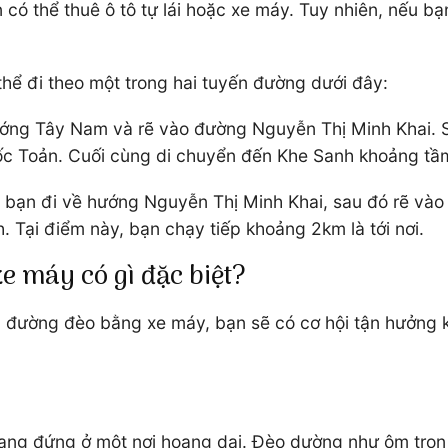
có thể thuê ô tô tự lái hoặc xe máy. Tuy nhiên, nếu bạ
.
thể đi theo một trong hai tuyến đường dưới đây:
ớng Tây Nam và rẽ vào đường Nguyễn Thị Minh Khai. Sau
uốc Toản. Cuối cùng di chuyển đến Khe Sanh khoảng t
, bạn đi về hướng Nguyễn Thị Minh Khai, sau đó rẽ và
. Tại điểm này, bạn chạy tiếp khoảng 2km là tới nơi.
e máy có gì đặc biệt?
g đường đèo bằng xe máy, bạn sẽ có cơ hội tận hưởng 
 đứng ở một nơi hoang dại. Đèo dường như ôm trọn bầ