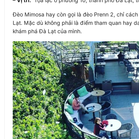
– Vị trí:
Tọa lạc ở phường 10, thành phố Đà Lạt, 
Đèo Mimosa hay còn gọi là đèo Prenn 2, chỉ các
Lạt. Mặc dù không phải là điểm tham quan hay d
khám phá Đà Lạt của mình.