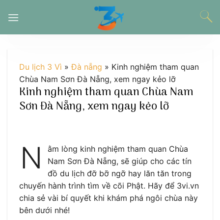
Chuyển
đến
nội
dung
Du lịch 3 Vì
»
Đà nẵng
»
Kinh nghiệm tham quan
Chùa Nam Sơn Đà Nẵng, xem ngay kẻo lỡ
Kinh nghiệm tham quan Chùa Nam
Sơn Đà Nẵng, xem ngay kẻo lỡ
N
ằm lòng kinh nghiệm tham quan Chùa
Nam Sơn Đà Nẵng, sẽ giúp cho các tín
đồ du lịch đỡ bỡ ngỡ hay lăn tăn trong
chuyến hành trình tìm về cõi Phật. Hãy để 3vi.vn
chia sẻ vài bí quyết khi khám phá ngôi chùa này
bên dưới nhé!