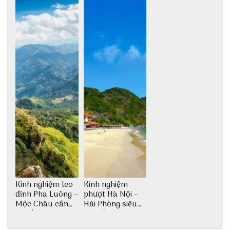
Kinh nghiệm leo
Kinh nghiệm
đỉnh Pha Luông –
phượt Hà Nội –
Mộc Châu cần
Hải Phòng siêu
chuẩn bị những
chi tiết dành cho
gì?
bạn