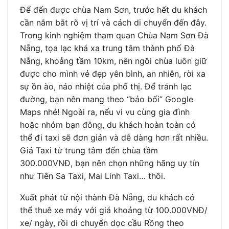
Để đến được chùa Nam Sơn, trước hết du khách
cần nắm bắt rõ vị trí và cách di chuyển đến đây.
Trong kinh nghiệm tham quan Chùa Nam Sơn Đà
Nẵng, tọa lạc khá xa trung tâm thành phố Đà
Nẵng, khoảng tầm 10km, nên ngôi chùa luôn giữ
được cho mình vẻ đẹp yên bình, an nhiên, rời xa
sự ồn ào, náo nhiệt của phố thị. Để tránh lạc
đường, bạn nên mang theo “bảo bối” Google
Maps nhé! Ngoài ra, nếu vi vu cùng gia đình
hoặc nhóm bạn đông, du khách hoàn toàn có
thể đi taxi sẽ đơn giản và dễ dàng hơn rất nhiều.
Giá Taxi từ trung tâm đến chùa tầm
300.000VNĐ, bạn nên chọn những hãng uy tín
như Tiên Sa Taxi, Mai Linh Taxi… thôi.
Xuất phát từ nội thành Đà Nẵng, du khách có
thể thuê xe máy với giá khoảng từ 100.000VNĐ/
xe/ ngày, rồi di chuyển dọc cầu Rồng theo