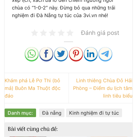
xếp lịch, xách ba lô đến chiêm ngưỡng ngôi
chùa có “1-0-2” này. Đừng bỏ qua những trải
nghiệm đi Đà Nẵng tự túc của 3vi.vn nhé!
Đánh giá post
Khám phá Lễ Pơ Thi (bỏ
Linh thiêng Chùa Đỏ Hải
mả) Buôn Ma Thuột độc
Phòng – Điểm du lịch tâm
đáo
linh tiêu biểu
Danh mục:
Đà nẵng
Kinh nghiệm đi tự túc
Bài viết cùng chủ đề: