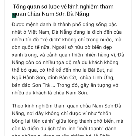
Tổng quan sơ lược về kinh nghiệm tham
quan Chùa Nam Sơn Đà Nẵng
Được mệnh danh là thành phố đáng sống bậc
nhất ở Việt Nam, Đà Nẵng đang là đích đến của
nhiều tín đồ “xê dịch” không chỉ trong nước, mà
còn quốc tế nữa. Ngoài sở hữu bờ biển đẹp
xanh trong, và cảnh quan thiên nhiên hùng vĩ, Đà
Nẵng còn có nhiều tọa độ mà du khách không
thể bỏ qua, có thể kể đến như là Bãi Bụt, núi
Ngũ Hành Sơn, đỉnh Bàn Cờ, chùa Linh Ứng,
bán đảo Sơn Trà … Trong đó, gây ấn tượng với
nhiều du khách là chùa Nam Sơn.
Theo kinh nghiệm tham quan chùa Nam Sơn Đà
Nẵng, nơi đây không chỉ được ví như “chốn
bồng lai tiên cảnh” giữa lòng thành phố biển, mà
còn là điểm du lịch tâm linh “mới toanh” dành
cho những ai đang muốn chiêm bái lễ Phật.