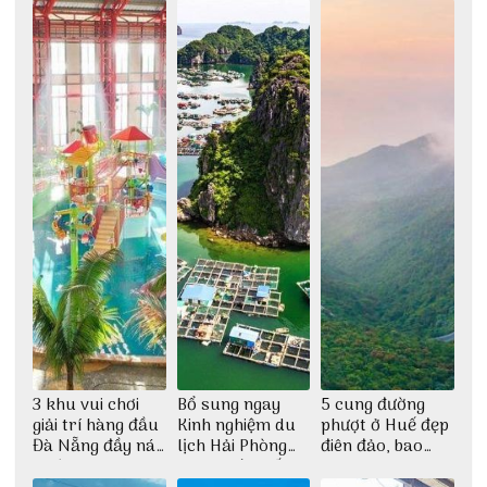
3 khu vui chơi
Bổ sung ngay
5 cung đường
giải trí hàng đầu
Kinh nghiệm du
phượt ở Huế đẹp
Đà Nẵng đầy náo
lịch Hải Phòng
điên đảo, bao
nhiệt
2022 mới nhất
phê cho dân xê