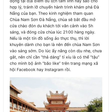
động tại địa điểm du lịch tâm linh này sao cho
hợp lý, tránh lỡ chuyến hành trình khám phá Đà
Nẵng của bạn. Theo kinh nghiệm tham quan
Chùa Nam Sơn Đà Nẵng, chùa sẽ bắt đầu mở
cửa chào đón du khách tới vãn cảnh vào 5h
sáng, và đóng cửa chùa lúc 21:00 hàng ngày.
Nếu là một tín đồ sống ảo thực thụ, thì lời
khuyên dành cho bạn là nên đến chùa Nam Sơn
vào sáng sớm. Do lúc ấy nắng còn dịu nhẹ, chưa
gắt, nên chỉ cần “thả dáng” tí xíu là có thể “tậu”
cho mình bộ ảnh “bão like” trên trang mạng xã
hội Facebook hay Instagram rồi.