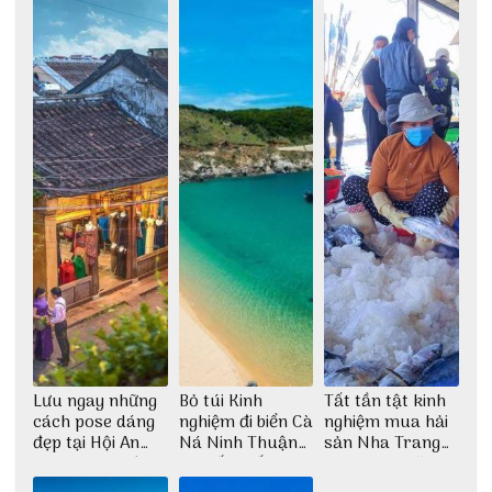
dịch
Lưu ngay những
Bỏ túi Kinh
Tất tần tật kinh
cách pose dáng
nghiệm đi biển Cà
nghiệm mua hải
đẹp tại Hội An
Ná Ninh Thuận
sản Nha Trang
cho dân nghiện
chi tiết nhất
không lo chặt
sống ảo
chém