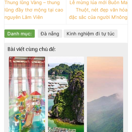
Thung lũng Vàng – thung
Lễ mừng lúa mới Buôn Ma
lũng đầy thơ mộng tại cao
Thuột, nét đẹp văn hóa
nguyên Lâm Viên
đặc sắc của người M’nông
Danh mục:
Đà nẵng
Kinh nghiệm đi tự túc
Bài viết cùng chủ đề: