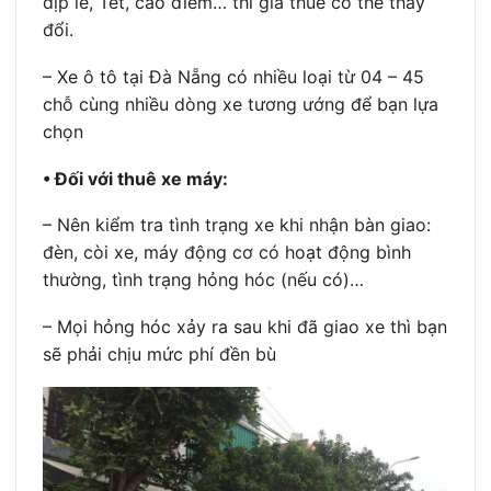
dịp lễ, Tết, cao điểm… thì giá thuê có thể thay
đổi.
– Xe ô tô tại Đà Nẵng có nhiều loại từ 04 – 45
chỗ cùng nhiều dòng xe tương ướng để bạn lựa
chọn
• Đối với thuê xe máy:
– Nên kiểm tra tình trạng xe khi nhận bàn giao:
đèn, còi xe, máy động cơ có hoạt động bình
thường, tình trạng hỏng hóc (nếu có)…
– Mọi hỏng hóc xảy ra sau khi đã giao xe thì bạn
sẽ phải chịu mức phí đền bù