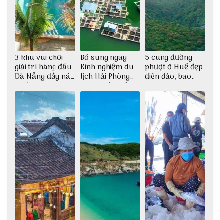
3 khu vui chơi
Bổ sung ngay
5 cung đường
giải trí hàng đầu
Kinh nghiệm du
phượt ở Huế đẹp
Đà Nẵng đầy náo
lịch Hải Phòng
điên đảo, bao
nhiệt
2022 mới nhất
phê cho dân xê
dịch