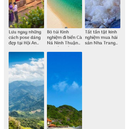
Lưu ngay những
Bỏ túi Kinh
Tất tần tật kinh
cách pose dáng
nghiệm đi biển Cà
nghiệm mua hải
đẹp tại Hội An
Ná Ninh Thuận
sản Nha Trang
cho dân nghiện
chi tiết nhất
không lo chặt
sống ảo
chém