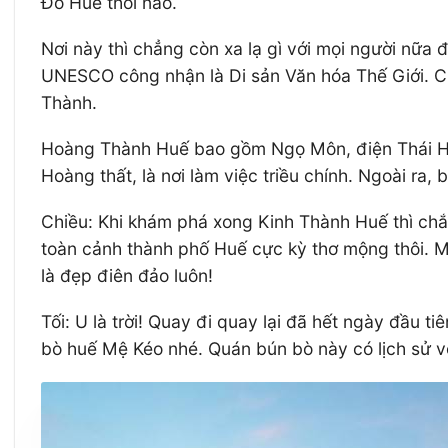
Đô Huế thôi nào.
Nơi này thì chẳng còn xa lạ gì với mọi người nữa
UNESCO công nhận là Di sản Văn hóa Thế Giới. C
Thành.
Hoàng Thành Huế bao gồm Ngọ Môn, điện Thái Hòa
Hoàng thất, là nơi làm việc triều chính. Ngoài r
Chiều: Khi khám phá xong Kinh Thành Huế thì chắ
toàn cảnh thành phố Huế cực kỳ thơ mộng thôi. M
là đẹp điên đảo luôn!
Tối: U là trời! Quay đi quay lại đã hết ngày đầu t
bò huế Mệ Kéo nhé. Quán bún bò này có lịch sử vô