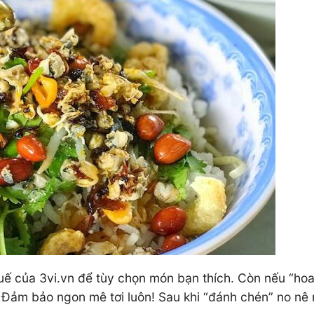
ế của 3vi.vn để tùy chọn món bạn thích. Còn nếu “hoa
 Đảm bảo ngon mê tơi luôn! Sau khi “đánh chén” no nê r