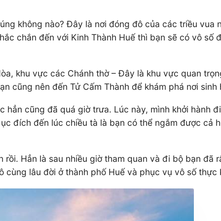
 đúng không nào? Đây là nơi đóng đô của các triều vua 
hắc chắn đến với Kinh Thành Huế thì bạn sẽ có vô số
, khu vực các Chánh thờ – Đây là khu vực quan trọng 
a, bạn cũng nên đến Tử Cấm Thành để khám phá nơi sinh
c hẳn cũng đã quá giờ trưa. Lúc này, mình khởi hành 
ục đích đến lúc chiều tà là bạn có thể ngắm được cả 
iên rồi. Hẳn là sau nhiều giờ tham quan và đi bộ bạn đã 
 cùng lâu đời ở thành phố Huế và phục vụ vô số thực k