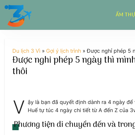
Chuyển
đến
ẨM TH
nội
dung
Du lịch 3 Vì
»
Gợi ý lịch trình
»
Được nghỉ phép 5 n
Được nghỉ phép 5 ngày thì mình
thôi
V
ậy là bạn đã quyết định dành ra 4 ngày để
Huế tự túc 4 ngày chi tiết từ A đến Z của 3
Phương tiện di chuyển đến và tron