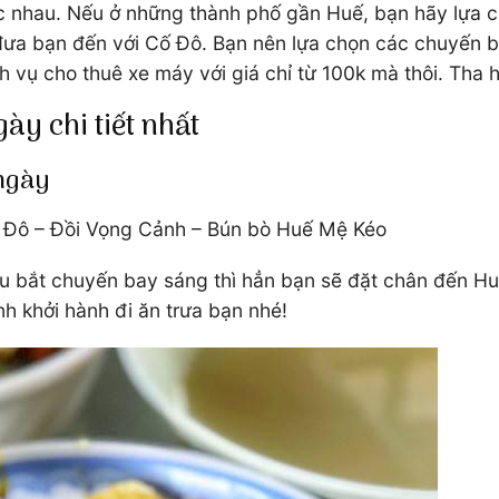
c nhau. Nếu ở những thành phố gần Huế, bạn hãy lựa ch
đưa bạn đến với Cố Đô. Bạn nên lựa chọn các chuyến b
h vụ cho thuê xe máy với giá chỉ từ 100k mà thôi. Tha 
gày chi tiết nhất
 ngày
ố Đô – Đồi Vọng Cảnh – Bún bò Huế Mệ Kéo
bắt chuyến bay sáng thì hẳn bạn sẽ đặt chân đến Huế 
nh khởi hành đi ăn trưa bạn nhé!