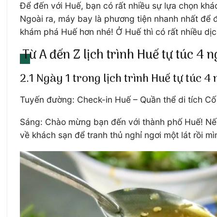
Để đến với Huế, bạn có rất nhiều sự lựa chọn khá
Ngoài ra, máy bay là phương tiện nhanh nhất để 
khám phá Huế hơn nhé! Ở Huế thì có rất nhiều dịc
Từ A đến Z lịch trình Huế tự túc 4 n
2.1 Ngày 1 trong lịch trình Huế tự túc 4
Tuyến đường: Check-in Huế – Quần thể di tích C
Sáng: Chào mừng bạn đến với thành phố Huế! Nếu 
về khách sạn để tranh thủ nghỉ ngơi một lát rồi mì