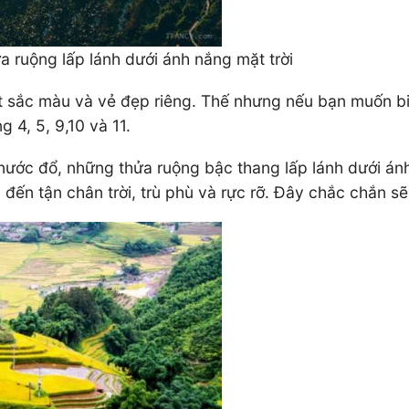
 ruộng lấp lánh dưới ánh nắng mặt trời
sắc màu và vẻ đẹp riêng. Thế nhưng nếu bạn muốn biết
g 4, 5, 9,10 và 11.
ớc đổ, những thửa ruộng bậc thang lấp lánh dưới ánh n
ến tận chân trời, trù phù và rực rỡ. Đây chắc chắn sẽ 