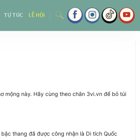
TỰ TÚC
LỄ HỘI
ơ mộng này. Hãy cùng theo chân 3vi.vn để bỏ túi
g bậc thang đã được công nhận là Di tích Quốc