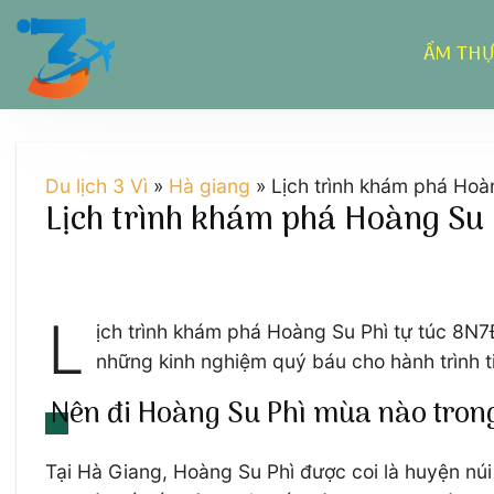
Chuyển
đến
ẨM TH
nội
dung
Du lịch 3 Vì
»
Hà giang
»
Lịch trình khám phá Hoà
Lịch trình khám phá Hoàng Su 
L
ịch trình khám phá Hoàng Su Phì tự túc 8N
những kinh nghiệm quý báu cho hành trình t
Nên đi Hoàng Su Phì mùa nào tro
Tại Hà Giang, Hoàng Su Phì được coi là huyện núi