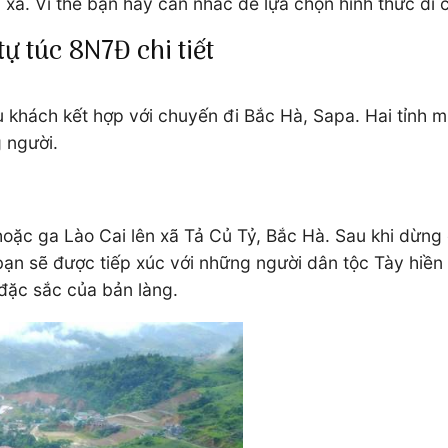
g xá. Vì thế bạn hãy cân nhắc để lựa chọn hình thức di
ự túc 8N7Đ chi tiết
khách kết hợp với chuyến đi Bắc Hà, Sapa. Hai tỉnh mi
 người.
oặc ga Lào Cai lên xã Tả Củ Tỷ, Bắc Hà. Sau khi dừng 
 bạn sẽ được tiếp xúc với những người dân tộc Tày hiề
đặc sắc của bản làng.