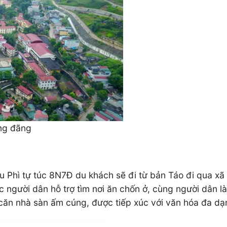
ãng đãng
u Phì tự túc 8N7Đ du khách sẽ đi từ bản Táo đi qua xã 
người dân hỗ trợ tìm nơi ăn chốn ở, cùng người dân làm
căn nhà sàn ấm cúng, được tiếp xúc với văn hóa đa dạ