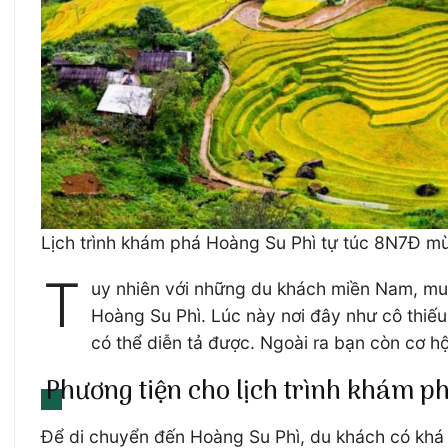
Lịch trình khám phá Hoàng Su Phì tự túc 8N7Đ mùa
T
uy nhiên với những du khách miền Nam, muố
Hoàng Su Phì. Lúc này nơi đây như cô thiếu
có thể diễn tả được. Ngoài ra bạn còn cơ hộ
Phương tiện cho lịch trình khám p
Để di chuyển đến Hoàng Su Phì, du khách có khá n