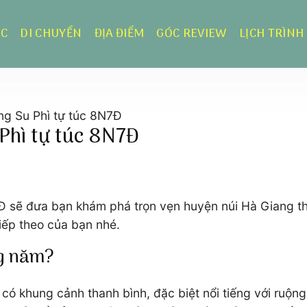
ỰC
DI CHUYỂN
ĐỊA ĐIỂM
GÓC REVIEW
LỊCH TRÌNH
ng Su Phì tự túc 8N7Đ
Phì tự túc 8N7Đ
7Đ sẽ đưa bạn khám phá trọn vẹn huyện núi Hà Giang th
iếp theo của bạn nhé.
ng năm?
 có khung cảnh thanh bình, đặc biệt nổi tiếng với ruộn