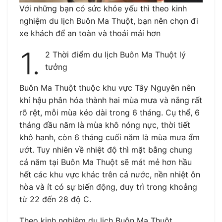
Với những bạn có sức khỏe yếu thì theo kinh
nghiệm du lịch Buôn Ma Thuột, bạn nên chọn đi
xe khách để an toàn và thoải mái hơn
1.
2 Thời điểm du lịch Buôn Ma Thuột lý
tưởng
Buôn Ma Thuột thuộc khu vực Tây Nguyên nên
khí hậu phân hóa thành hai mùa mưa và nắng rất
rõ rệt, mỗi mùa kéo dài trong 6 tháng. Cụ thể, 6
tháng đầu năm là mùa khô nóng nực, thời tiết
khô hanh, còn 6 tháng cuối năm là mùa mưa ẩm
ướt. Tuy nhiên về nhiệt độ thì mặt bằng chung
cả năm tại Buôn Ma Thuột sẽ mát mẻ hơn hầu
hết các khu vực khác trên cả nước, nền nhiệt ôn
hòa và ít có sự biến động, duy trì trong khoảng
từ 22 đến 28 độ C.
Theo kinh nghiệm du lịch Buôn Ma Thuột,