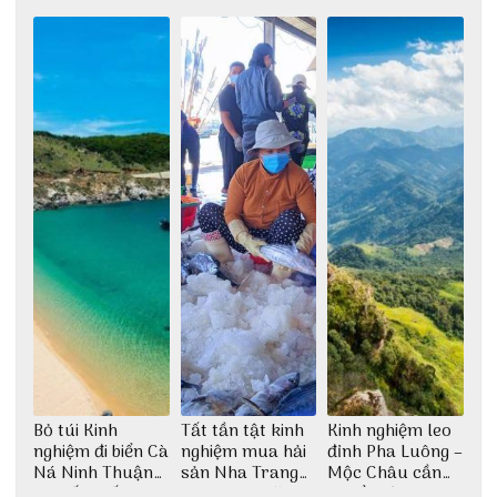
2022 mới nhất
phê cho dân xê
cho dân nghiện
dịch
sống ảo
Bỏ túi Kinh
Tất tần tật kinh
Kinh nghiệm leo
nghiệm đi biển Cà
nghiệm mua hải
đỉnh Pha Luông –
Ná Ninh Thuận
sản Nha Trang
Mộc Châu cần
chi tiết nhất
không lo chặt
chuẩn bị những