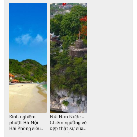
chém
gì?
Kinh nghiệm
Núi Non Nước –
phượt Hà Nội –
Chiêm ngưỡng vẻ
Hải Phòng siêu
đẹp thật sự của
chi tiết dành cho
di tích cấp quốc