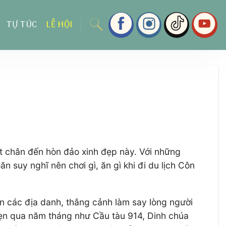
TỰ TÚC
LỄ HỘI
ặt chân đến hòn đảo xinh đẹp này. Với những
n suy nghĩ nên chơi gì, ăn gì khi đi du lịch Côn
n các địa danh, thắng cảnh làm say lòng người
ẹn qua năm tháng như Cầu tàu 914, Dinh chúa