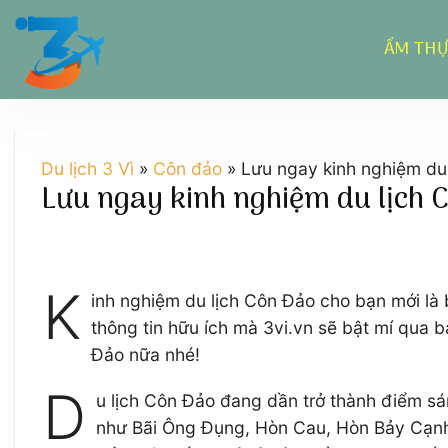
Chuyển
đến
ẨM TH
nội
dung
Du lịch 3 Vì
»
Côn đảo
»
Lưu ngay kinh nghiệm du 
Lưu ngay kinh nghiệm du lịch C
K
inh nghiệm du lịch Côn Đảo cho bạn mới là 
thông tin hữu ích mà 3vi.vn sẽ bật mí qua b
Đảo nữa nhé!
D
u lịch Côn Đảo đang dần trở thành điểm sá
như Bãi Ông Đụng, Hòn Cau, Hòn Bảy Cạnh…