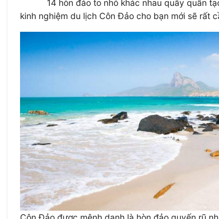
14 hòn đảo to nhỏ khác nhau quây quần tạo 
kinh nghiệm du lịch Côn Đảo cho bạn mới sẽ rất 
Côn Đảo được mệnh danh là hòn đảo quyến rũ nhấ