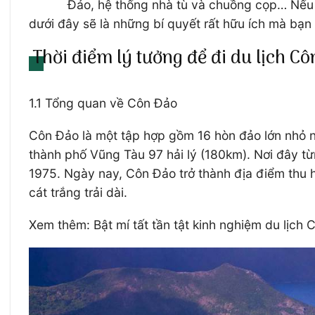
Đảo, hệ thống nhà tù và chuồng cọp… Nếu 
dưới đây sẽ là những bí quyết rất hữu ích mà bạn
Thời điểm lý tưởng để đi du lịch C
1.1 Tổng quan về Côn Đảo
Côn Đảo là một tập hợp gồm 16 hòn đảo lớn nhỏ 
thành phố Vũng Tàu 97 hải lý (180km). Nơi đây từ
1975. Ngày nay, Côn Đảo trở thành địa điểm thu 
cát trắng trải dài.
Xem thêm: Bật mí tất tần tật kinh nghiệm du lịch 