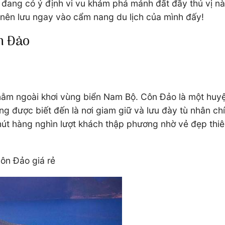
đang có ý định vi vu khám phá mảnh đất đầy thú vị này
 nên lưu ngay vào cẩm nang du lịch của mình đấy!
ôn Đảo
nằm ngoài khơi vùng biển Nam Bộ. Côn Đảo là một huyệ
ng được biết đến là nơi giam giữ và lưu đày tù nhân c
hút hàng nghìn lượt khách thập phương nhờ vẻ đẹp thiê
Côn Đảo giá rẻ