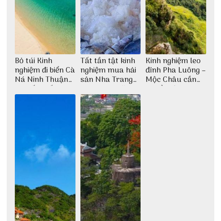
Bỏ túi Kinh
Tất tần tật kinh
Kinh nghiệm leo
nghiệm đi biển Cà
nghiệm mua hải
đỉnh Pha Luông –
Ná Ninh Thuận
sản Nha Trang
Mộc Châu cần
chi tiết nhất
không lo chặt
chuẩn bị những
chém
gì?