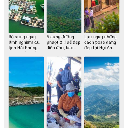
Bổ sung ngay
5 cung đường
Lưu ngay những
Kinh nghiệm du
phượt ở Huế đẹp
cách pose dáng
lịch Hải Phòng
điên đảo, bao
đẹp tại Hội An
2022 mới nhất
phê cho dân xê
cho dân nghiện
dịch
sống ảo