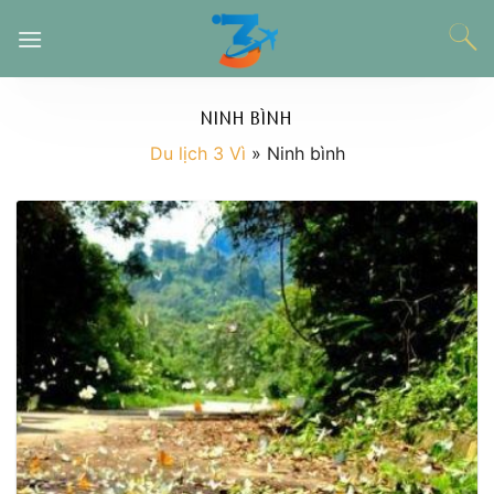
Chuyển
đến
nội
dung
NINH BÌNH
Du lịch 3 Vì
»
Ninh bình