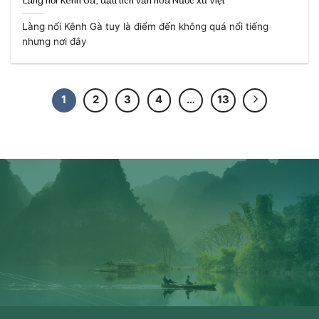
Làng nổi Kênh Gà, dấu tích văn hóa Nước xứ Việt
Làng nổi Kênh Gà tuy là điểm đến không quá nổi tiếng
nhưng nơi đây
1
2
3
4
…
13