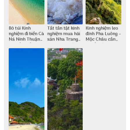
Bỏ túi Kinh
Tất tần tật kinh
Kinh nghiệm leo
nghiệm đi biển Cà
nghiệm mua hải
đỉnh Pha Luông –
Ná Ninh Thuận
sản Nha Trang
Mộc Châu cần
chi tiết nhất
không lo chặt
chuẩn bị những
chém
gì?