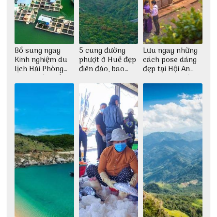
Bổ sung ngay
5 cung đường
Lưu ngay những
Kinh nghiệm du
phượt ở Huế đẹp
cách pose dáng
lịch Hải Phòng
điên đảo, bao
đẹp tại Hội An
2022 mới nhất
phê cho dân xê
cho dân nghiện
dịch
sống ảo