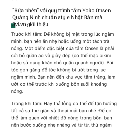
“Rửa phèn” với quy trình tắm Yoko Onsen
Quảng Ninh chuẩn style Nhật Bản mà
3vi.vn giới thiệu
Trước khi tắm: Để không bị mệt trong lúc ngâm
mình, bạn nên ăn nhẹ hoặc uống một tách trà
nóng. Một điểm đặc biệt của tắm Onsen là phải
cởi bỏ quần áo và giày dép (có thể mặc bikini
hoặc sử dụng khăn nhỏ quấn quanh người). Búi
tóc gọn gàng để tóc không bị ướt trong lúc
ngâm mình. Bạn nên đến khu vực tắm tráng, làm
ướt cơ thể trước khi xuống bồn suối khoáng
nóng.
Trong khi tắm: Hãy thả lỏng cơ thể để tận hưởng
tất cả sự thư giãn và thoải mái bạn nhé. Để cơ
thể làm quen với nhiệt độ nóng trong bồn, bạn
nên bước xuống nhẹ nhàng và từ từ, thử ngâm