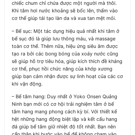
chiếc chum chỉ chứa được một người mà thôi.
Khi tắm hơi nước khoảng sẽ bốc lên, thấm vào
cơ thể giúp tái tạo làn da và xua tan mệt mỏi.
– Bể sục: Một tác dụng hiệu quả nhất khi tắm ở
bể sục đó là giúp lưu thông máu, và massage
toàn cơ thể. Thêm nữa, hiệu ứng siêu âm được
tạo ra bởi các bong bóng của xoáy nước cũng
sẽ giúp hỗ trợ tiêu hóa, giúp kích thích đề kháng
cơ thể, phục hồi chức năng của khớp xương
giúp bạn cảm nhận được sự linh hoạt của các cơ
khi vận động.
– Bể tắm hang: Duy nhất ở Yoko Onsen Quảng
Ninh bạn mới có cơ hội trải nghiệm tắm ở bể
tắm hang mang phong cách kỳ bí. Với thiết kế
hệt những hang động biệt lập và kết cấu hang
đá giúp bể tắm giữ nhiệt độ tốt nhất. Bạn nên
cẩn thận khi bước vào bể để không chạm vào