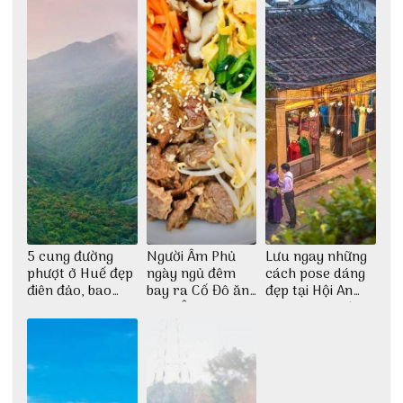
5 cung đường
Người Âm Phủ
Lưu ngay những
phượt ở Huế đẹp
ngày ngủ đêm
cách pose dáng
điên đảo, bao
bay ra Cố Đô ăn
đẹp tại Hội An
phê cho dân xê
Cơm Âm Phủ
cho dân nghiện
dịch
Huế
sống ảo