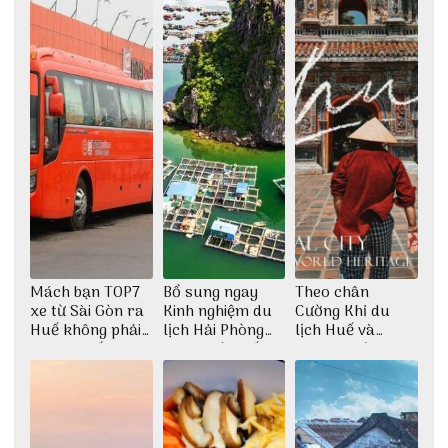
Mách bạn TOP7
Bổ sung ngay
Theo chân
xe từ Sài Gòn ra
Kinh nghiệm du
Cường Khỉ du
Huế không phải
lịch Hải Phòng
lịch Huế và
ai cũng biết
2022 mới nhất
check-in đúng
những góc chụp
đẹp