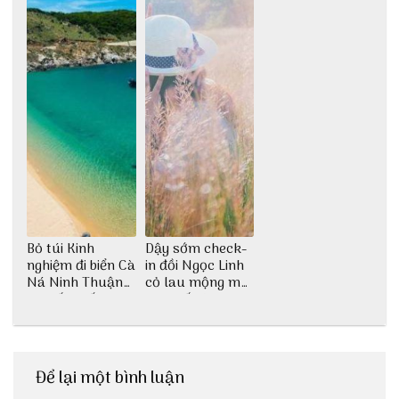
Bỏ túi Kinh
Dậy sớm check-
nghiệm đi biển Cà
in đồi Ngọc Linh
Ná Ninh Thuận
cỏ lau mộng mơ
chi tiết nhất
tại Huế nè bạn
ơi!
Để lại một bình luận