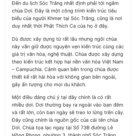
Đến du lịch Sóc Trăng nhất định phải tới ngắm
chùa Dơi. Đây là một công trình kiến trúc tiêu
biểu của người Khmer tại Sóc Trăng, cũng là nơi
duy nhất thời Phật Thích Ca của họ ở đây.
Dù được xây dựng từ rất lâu nhưng ngôi chùa
này vẫn giữ được nguyên vẹn kiến trúc cùng các
giá trị văn hóa, nghệ thuật. Chùa được xây dựng
theo kiến trúc kết hợp hai nền văn hóa Việt Nam
– Campuchia. Cảnh quan bên trong chùa được
thiết kế rất hài hòa với không gian bên ngoài,
gây ấn tượng cho mọi du khách.
Một điều đáng chú ý tại đây chính là có rất
nhiều dơi. Dơi thường bay ra ngoài vào ban đêm
và rất lớn, còn ban ngày sẽ treo lơ lửng trên cây.
Đây cũng chính là nguồn gốc của cái tên chùa
Dơi. Chùa tọa lạc ngay tại Số 73B đường Lê
Hồng Phong, phường 3, thành phố Sóc Trăng.