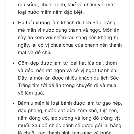
rau sống, chuối xanh, khế và chấm với một
loại nước mắm nêm đặc biệt.
Hủ tiếu xương làm khách du lịch Sóc Trăng
mê mẩn vì nước dùng thanh và ngọt. Món ăn
này ăn kèm với nhiều rau sống nên không bị
ngấy, lại có vị chua chua của chanh nên thanh
mát và dễ chịu.
Cốm dẹp được làm từ loại hạt lúa dài, thơm
và dẻo, nên rất ngon và có vị ngọt tự nhiên.
Đây là món ăn được nhiều khách du lịch Sóc
Trăng tìm tới để ăn trong chuyến đi và mua
về làm quà.
Bánh ú mặn là loại bánh được làm từ gạo nếp,
đậu phộng, nước cốt dừa, tôm khô, thịt heo,
nấm đông cô, lạp xưởng và lòng đỏ trứng vịt
muối. Sau đó chiếc bánh sẽ được gói lại bằng
lá chuối, tạo thành hình tam giác và buộc