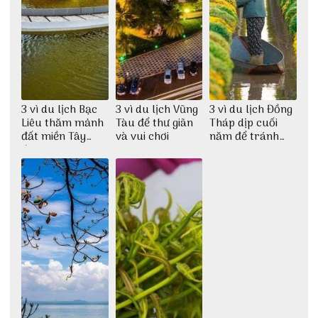
3 vì du lịch Bạc
3 vì du lịch Vũng
3 vì du lịch Đồng
Liêu thăm mảnh
Tàu để thư giãn
Tháp dịp cuối
đất miền Tây
và vui chơi
năm để tránh
đang ngày càng
rét
hiện đại