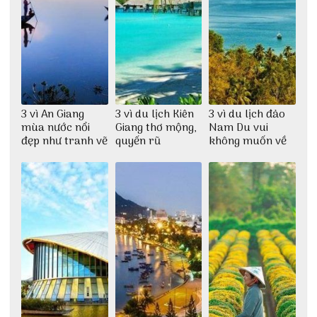
3 vì An Giang
3 vì du lịch Kiên
3 vì du lịch đảo
mùa nước nổi
Giang thơ mộng,
Nam Du vui
đẹp như tranh vẽ
quyến rũ
không muốn về