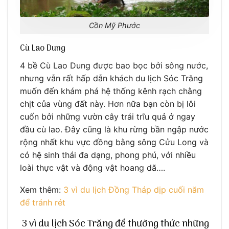
Cồn Mỹ Phước
Cù Lao Dung
4 bề Cù Lao Dung được bao bọc bởi sông nước,
nhưng vẫn rất hấp dẫn khách du lịch Sóc Trăng
muốn đến khám phá hệ thống kênh rạch chằng
chịt của vùng đất này. Hơn nữa bạn còn bị lôi
cuốn bởi những vườn cây trái trĩu quả ở ngay
đầu cù lao. Đây cũng là khu rừng bần ngập nước
rộng nhất khu vực đồng bằng sông Cửu Long và
có hệ sinh thái đa dạng, phong phú, với nhiều
loài thực vật và động vật hoang dã….
Xem thêm:
3 vì du lịch Đồng Tháp dịp cuối năm
để tránh rét
3 vì du lịch Sóc Trăng để thưởng thức những