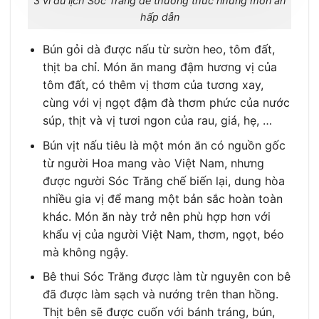
3 vì du lịch Sóc Trăng để thưởng thức những món ăn
hấp dẫn
Bún gỏi dà được nấu từ sườn heo, tôm đất,
thịt ba chỉ. Món ăn mang đậm hương vị của
tôm đất, có thêm vị thơm của tương xay,
cùng với vị ngọt đậm đà thơm phức của nước
súp, thịt và vị tươi ngon của rau, giá, hẹ, …
Bún vịt nấu tiêu là một món ăn có nguồn gốc
từ người Hoa mang vào Việt Nam, nhưng
được người Sóc Trăng chế biến lại, dung hòa
nhiều gia vị để mang một bản sắc hoàn toàn
khác. Món ăn này trở nên phù hợp hơn với
khẩu vị của người Việt Nam, thơm, ngọt, béo
mà không ngậy.
Bê thui Sóc Trăng được làm từ nguyên con bê
đã được làm sạch và nướng trên than hồng.
Thịt bên sẽ được cuốn với bánh tráng, bún,