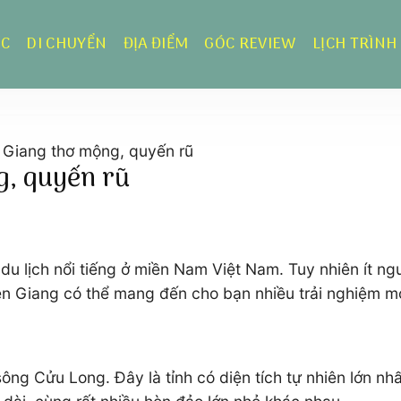
ỰC
DI CHUYỂN
ĐỊA ĐIỂM
GÓC REVIEW
LỊCH TRÌNH
ên Giang thơ mộng, quyến rũ
ng, quyến rũ
 lịch nổi tiếng ở miền Nam Việt Nam. Tuy nhiên ít ngư
ên Giang có thể mang đến cho bạn nhiều trải nghiệm mới
ông Cửu Long. Đây là tỉnh có diện tích tự nhiên lớn nh