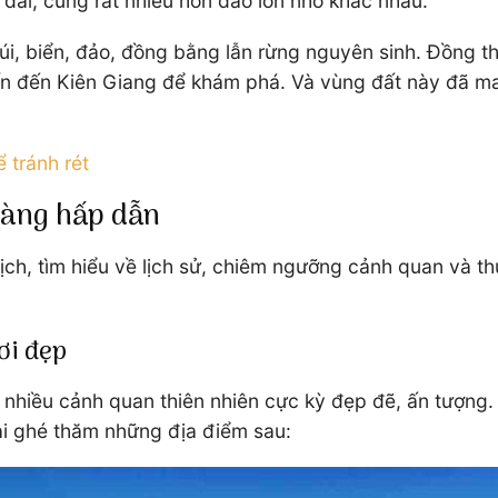
 dài, cùng rất nhiều hòn đảo lớn nhỏ khác nhau.
núi, biển, đảo, đồng bằng lẫn rừng nguyên sinh. Đồng th
ốn đến Kiên Giang để khám phá. Và vùng đất này đã man
 tránh rét
 càng hấp dẫn
ịch, tìm hiểu về lịch sử, chiêm ngưỡng cảnh quan và t
ươi đẹp
nhiều cảnh quan thiên nhiên cực kỳ đẹp đẽ, ấn tượng. 
hải ghé thăm những địa điểm sau: