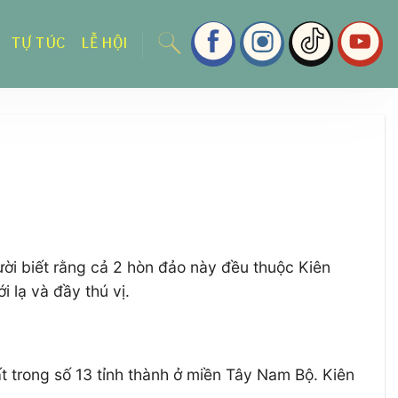
TỰ TÚC
LỄ HỘI
ời biết rằng cả 2 hòn đảo này đều thuộc Kiên
 lạ và đầy thú vị.
ất trong số 13 tỉnh thành ở miền Tây Nam Bộ. Kiên