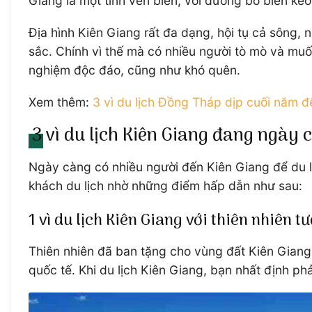
Giang là một tỉnh ven biển, với đường bờ biển kéo
Địa hình Kiên Giang rất đa dạng, hội tụ cả sông, 
sắc. Chính vì thế mà có nhiều người tò mò và mu
nghiệm độc đáo, cũng như khó quên.
Xem thêm:
3 vì du lịch Đồng Tháp dịp cuối năm để
3 vì du lịch Kiên Giang đang ngày
Ngày càng có nhiều người đến Kiên Giang để du l
khách du lịch nhờ những điểm hấp dẫn như sau:
1 vì du lịch Kiên Giang với thiên nhiên t
Thiên nhiên đã ban tặng cho vùng đất Kiên Giang 
quốc tế. Khi du lịch Kiên Giang, bạn nhất định p