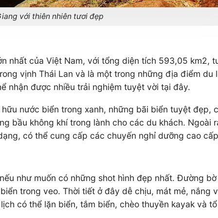
 Giang với thiên nhiên tươi đẹp
ớn nhất của Việt Nam, với tổng diện tích 593,05 km2, 
ng vịnh Thái Lan và là một trong những địa điểm du lị
ể nhận được nhiều trải nghiệm tuyệt vời tại đây.
 hữu nước biển trong xanh, những bãi biển tuyệt đẹp, 
ưởng bầu không khí trong lành cho các du khách. Ngoài
đa dạng, có thể cung cấp các chuyến nghỉ dưỡng cao cấ
, nếu như muốn có những shot hình đẹp nhất. Đường bờ
biển trong veo. Thời tiết ở đây dễ chịu, mát mẻ, nắng 
ịch có thể lặn biển, tắm biển, chèo thuyền kayak và tổ 