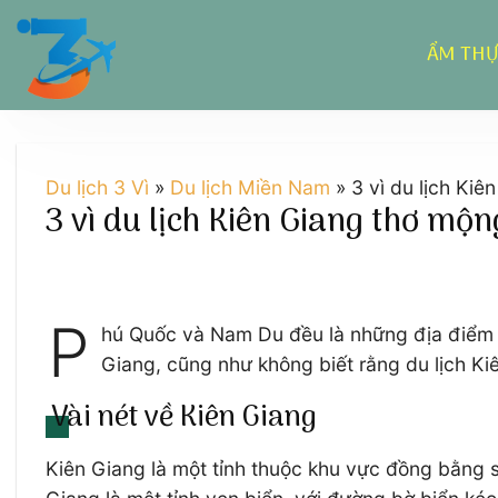
Chuyển
đến
ẨM TH
nội
dung
Du lịch 3 Vì
»
Du lịch Miền Nam
»
3 vì du lịch Ki
3 vì du lịch Kiên Giang thơ mộ
P
hú Quốc và Nam Du đều là những địa điểm du
Giang, cũng như không biết rằng du lịch Ki
Vài nét về Kiên Giang
Kiên Giang là một tỉnh thuộc khu vực đồng bằng s