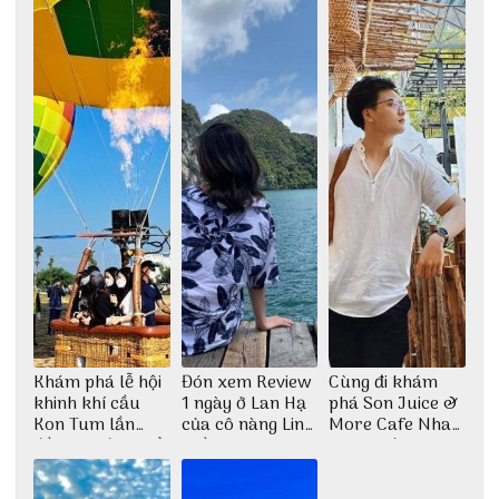
Khám phá lễ hội
Đón xem Review
Cùng đi khám
khinh khí cầu
1 ngày ở Lan Hạ
phá Son Juice &
Kon Tum lần
của cô nàng Linh
More Cafe Nha
đầu tiên được tổ
Trần
Trang với anh
chức
chàng Lộc Vũ