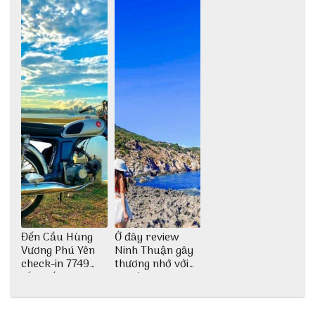
Đến Cầu Hùng
Ở đây review
Vương Phú Yên
Ninh Thuận gây
check-in 7749
thương nhớ với
tấm sống ảo
nét đẹp thiên
nhiên tuyệt sắc