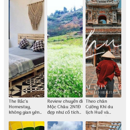
The Bấc’s
Review chuyến đi
Theo chân
Homestay,
Mộc Châu 2N1Đ
Cường Khỉ du
không gian yên
đẹp như cổ tích
lịch Huế và
bình tại Hòn Sơn
cùng nhóm bạn
check-in đúng
Thu Hà
những góc chụp
đẹp