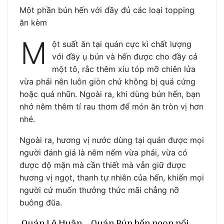
Một phần bún hến với đầy đủ các loại topping
ăn kèm
M
ột suất ăn tại quán cực kì chất lượng
với đầy ụ bún và hến được cho đầy cả
một tô, rắc thêm xíu tóp mỡ chiên lửa
vừa phải nên luôn giòn chứ không bị quá cứng
hoặc quá nhũn. Ngoài ra, khi dùng bún hến, bạn
nhớ nêm thêm tí rau thơm để món ăn tròn vị hơn
nhé.
Ngoài ra, hương vị nước dùng tại quán được mọi
người đánh giá là nêm nếm vừa phải, vừa có
được độ mặn mà cần thiết mà vẫn giữ được
hương vị ngọt, thanh tự nhiên của hến, khiến mọi
người cứ muốn thưởng thức mãi chẳng nỡ
buông đũa.
Quán Lê Huân – Quán Bún hến ngon nổi