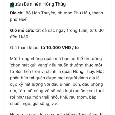
Quán Bún hến Hồng Thủy
Địa chỉ
: 88 Hàn Thuyên, phường Phú Hậu, thành
phố Huế
Giờ mở cửa:
tất cả các ngày trong tuần, từ 6:30
đến 11:30
Giá tham khảo:
từ 10.000 VNĐ / tô
Một trong những quán mà bạn có thể tin tưởng
‘chọn mặt gửi vàng’ nếu muốn thưởng thức một
tô Bún hến tròn vị chính là quán Hồng Thủy. Một
phần bún tại quán được mọi người đánh giá là
cực kỳ hất lượng với đầu ụ hến, bún, đậu phộng
rim, tóp mỡ cùng vô số các loại rau ăn kèm tươi
rói như rau môn thái nhỏ, khế, rau thơm, bắp
chuối, ngò, giá sống, v.v.
Hương vị nước lèo của quán Hồng Thủy đậm đà