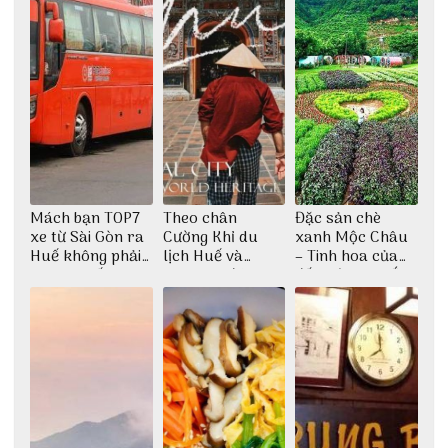
Mách bạn TOP7
Theo chân
Đặc sản chè
xe từ Sài Gòn ra
Cường Khỉ du
xanh Mộc Châu
Huế không phải
lịch Huế và
– Tinh hoa của
ai cũng biết
check-in đúng
đất trời Tây Bắc
những góc chụp
đẹp