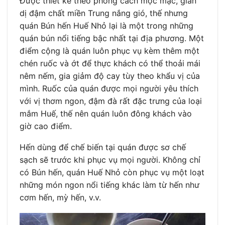
Được thiết kế theo phong cách mộc mạc, giản
dị đậm chất miền Trung nắng gió, thế nhưng
quán Bún hến Huế Nhỏ lại là một trong những
quán bún nổi tiếng bậc nhất tại địa phương. Một
điểm cộng là quán luôn phục vụ kèm thêm một
chén ruốc và ớt để thực khách có thể thoải mái
nêm nếm, gia giảm độ cay tùy theo khẩu vị của
mình. Ruốc của quán được mọi người yêu thích
với vị thơm ngon, đậm đà rất đặc trưng của loại
mắm Huế, thế nên quán luôn đông khách vào
giờ cao điểm.
Hến dùng để chế biến tại quán được sơ chế
sạch sẽ trước khi phục vụ mọi người. Không chỉ
có Bún hến, quán Huế Nhỏ còn phục vụ một loạt
những món ngon nổi tiếng khác làm từ hến như
cơm hến, mỳ hến, v.v.