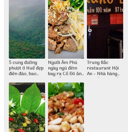
5 cung đường
Người Âm Phủ
Trung Bắc
phượt ở Huế đẹp
ngày ngủ đêm
restaurant Hội
điên đảo, bao
bay ra Cố Đô ăn
An – Nhà hàng
phê cho dân xê
Cơm Âm Phủ
cao lầu có thiết
dịch
Huế
kế vô cùng ấn
tượng giữa lòng
phố Hội