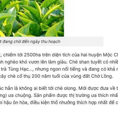
t đang chờ đến ngày thu hoạch
, chiếm tới 2500ha trên diện tích của hai huyện Mộc 
nh nghèo khó vươn lên làm giàu. Chè shan tuyết có nhi
rà Tùng Hạc…, nhưng ngon nổi tiếng và đang có khả nă
cây chè cổ thụ 200 năm tuổi của vùng đất Chờ Lồng.
ắc hẳn là không ai biết tới chè olong. Mới được đưa về
ong) ưa chuộng. Sản phẩm được thị trường ưa thích nhất
 hậu ôn hòa, điều kiện thổ nhưỡng thích hợp nhất để câ