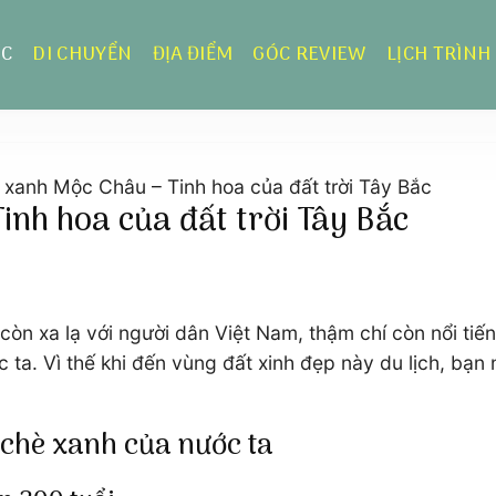
ỰC
DI CHUYỂN
ĐỊA ĐIỂM
GÓC REVIEW
LỊCH TRÌNH
 xanh Mộc Châu – Tinh hoa của đất trời Tây Bắc
inh hoa của đất trời Tây Bắc
òn xa lạ với người dân Việt Nam, thậm chí còn nổi tiế
c ta. Vì thế khi đến vùng đất xinh đẹp này du lịch, b
 chè xanh của nước ta