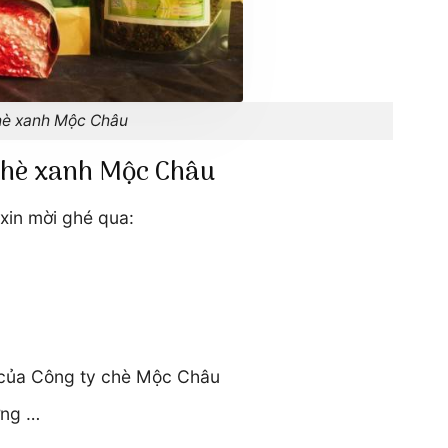
chè xanh Mộc Châu
 chè xanh Mộc Châu
in mời ghé qua:
 của Công ty chè Mộc Châu
ơng …