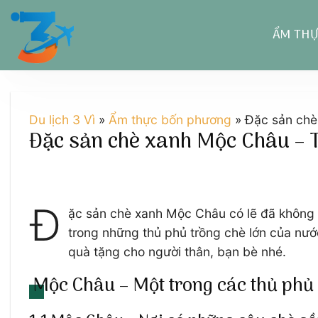
Chuyển
đến
ẨM TH
nội
dung
Du lịch 3 Vì
»
Ẩm thực bốn phương
»
Đặc sản chè
Đặc sản chè xanh Mộc Châu – T
Đ
ặc sản chè xanh Mộc Châu có lẽ đã không c
trong những thủ phủ trồng chè lớn của nướ
quà tặng cho người thân, bạn bè nhé.
Mộc Châu – Một trong các thủ phủ