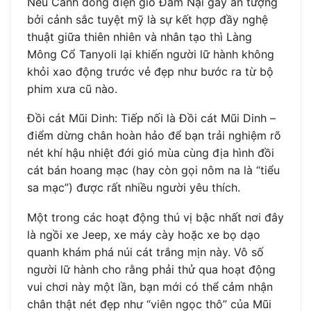
Nếu Cánh đồng điện gió Đầm Nại gây ấn tượng
bởi cảnh sắc tuyệt mỹ là sự kết hợp đầy nghệ
thuật giữa thiên nhiên và nhân tạo thì Làng
Mông Cổ Tanyoli lại khiến người lữ hành không
khỏi xao động trước vẻ đẹp như bước ra từ bộ
phim xưa cũ nào.
Đồi cát Mũi Dinh: Tiếp nối là Đồi cát Mũi Dinh –
điểm dừng chân hoàn hảo để bạn trải nghiệm rõ
nét khí hậu nhiệt đới gió mùa cùng địa hình đồi
cát bán hoang mạc (hay còn gọi nôm na là “tiểu
sa mạc”) được rất nhiều người yêu thích.
Một trong các hoạt động thú vị bậc nhất nơi đây
là ngồi xe Jeep, xe máy cày hoặc xe bọ dạo
quanh khám phá núi cát trắng mịn này. Vô số
người lữ hành cho rằng phải thử qua hoạt động
vui chơi này một lần, bạn mới có thể cảm nhận
chân thật nét đẹp như “viên ngọc thô” của Mũi