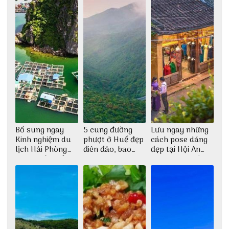
Bổ sung ngay
5 cung đường
Lưu ngay những
Kinh nghiệm du
phượt ở Huế đẹp
cách pose dáng
lịch Hải Phòng
điên đảo, bao
đẹp tại Hội An
2022 mới nhất
phê cho dân xê
cho dân nghiện
dịch
sống ảo