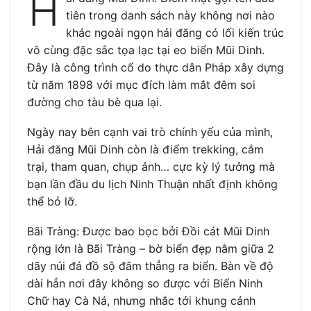
H
tiên trong danh sách này không nơi nào
khác ngoài ngọn hải đăng có lối kiến trúc
vô cùng đặc sắc tọa lạc tại eo biển Mũi Dinh.
Đây là công trình cổ do thực dân Pháp xây dựng
từ năm 1898 với mục đích làm mắt đêm soi
đường cho tàu bè qua lại.
Ngày nay bên cạnh vai trò chính yếu của mình,
Hải đăng Mũi Dinh còn là điểm trekking, cắm
trại, tham quan, chụp ảnh… cực kỳ lý tưởng mà
bạn lần đầu du lịch Ninh Thuận nhất định không
thể bỏ lỡ.
Bãi Tràng: Được bao bọc bởi Đồi cát Mũi Dinh
rộng lớn là Bãi Tràng – bờ biển đẹp nằm giữa 2
dãy núi đá đồ sộ đâm thẳng ra biển. Bàn về độ
dài hẳn nơi đây không so được với Biển Ninh
Chữ hay Cà Ná, nhưng nhắc tới khung cảnh