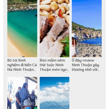
Bỏ túi Kinh
Bún mắm nêm
Ở đây review
nghiệm đi biển Cà
thịt luộc Ninh
Ninh Thuận gây
Ná Ninh Thuận
Thuận món ngon
thương nhớ với
chi tiết nhất
dân dã miền biển
nét đẹp thiên
nhiên tuyệt sắc