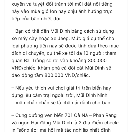
xuyên và tuyệt đối tránh tới mũi đất nổi tiếng
này vào mùa gió lớn hay chịu ảnh hưởng trực
tiếp của bão nhiệt đới.
– Bạn có thể đến Mũi Dinh bằng cách sử dụng
xe máy cày hoặc xe Jeep. Mức giá cụ thể cho
loại phương tiện này sẽ được tính dựa theo mục
đích di chuyển, cụ thể xe tối đa 10 người: tham
quan Bãi Tràng sẽ rơi vào khoảng 300.000
VNĐ/chiếc, khám phá cả đồi cát Mũi Dinh sẽ
dao động tầm 800.000 VNĐ/chiếc.
– Nếu yêu thích vui chơi giải trí trên biển hay
dựng lều cắm trại ngoài trời, Mũi Dinh Ninh
Thuận chắc chắn sẽ là chân ái dành cho bạn.
– Cung đường ven biển 701 Cà Nà – Phan Rang
và ngọn Hải đăng Mũi Dinh là 2 địa điểm check-
in “sống ảo” mà hội mê tác nghiệp nhất định