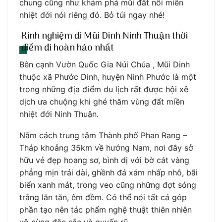
chung cũng như khám phá mũi đất nổi miền
nhiệt đới nói riêng đó. Bỏ túi ngay nhé!
Kinh nghiệm đi Mũi Dinh Ninh Thuận thời
điểm đi hoàn hảo nhất
Bên cạnh Vườn Quốc Gia Núi Chúa , Mũi Dinh
thuộc xã Phước Dinh, huyện Ninh Phước là một
trong những địa điểm du lịch rất được hội xê
dịch ưa chuộng khi ghé thăm vùng đất miền
nhiệt đới Ninh Thuận.
Nằm cách trung tâm Thành phố Phan Rang –
Tháp khoảng 35km về hướng Nam, nơi đây sở
hữu vẻ đẹp hoang sơ, bình dị với bờ cát vàng
phẳng mịn trải dài, ghềnh đá xám nhấp nhô, bãi
biển xanh mát, trong veo cũng những đợt sóng
trắng lăn tăn, êm đềm. Có thể nói tất cả góp
phần tạo nên tác phẩm nghệ thuật thiên nhiên
vô cùng đặc sắc và quyến rũ.