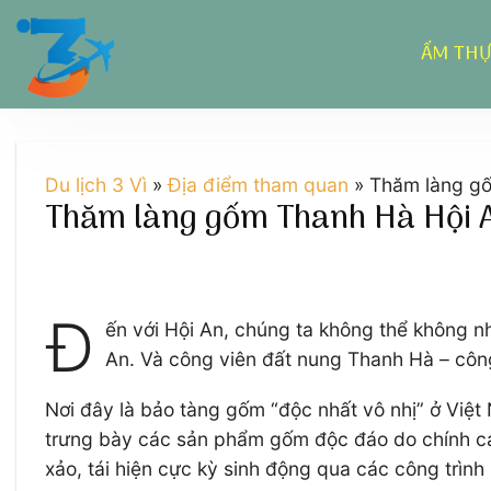
Chuyển
đến
ẨM TH
nội
dung
Du lịch 3 Vì
»
Địa điểm tham quan
»
Thăm làng gố
Thăm làng gốm Thanh Hà Hội A
Đ
ến với Hội An, chúng ta không thể không n
An. Và công viên đất nung Thanh Hà – côn
Nơi đây là bảo tàng gốm “độc nhất vô nhị” ở Việ
trưng bày các sản phẩm gốm độc đáo do chính các 
xảo, tái hiện cực kỳ sinh động qua các công trình