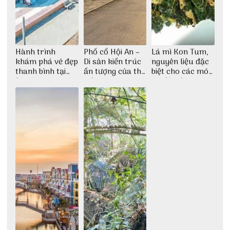
Hành trình
Phố cổ Hội An –
Lá mì Kon Tum,
khám phá vẻ đẹp
Di sản kiến trúc
nguyên liệu đặc
thanh bình tại
ấn tượng của thế
biệt cho các món
Đảo Phú Quý
giới
ăn độc đáo