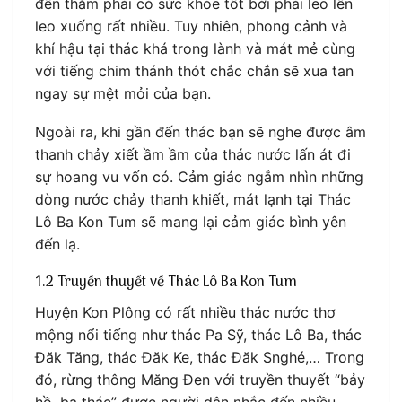
đến thăm phải có sức khỏe tốt bởi phải leo lên
leo xuống rất nhiều. Tuy nhiên, phong cảnh và
khí hậu tại thác khá trong lành và mát mẻ cùng
với tiếng chim thánh thót chắc chắn sẽ xua tan
ngay sự mệt mỏi của bạn.
Ngoài ra, khi gần đến thác bạn sẽ nghe được âm
thanh chảy xiết ầm ầm của thác nước lấn át đi
sự hoang vu vốn có. Cảm giác ngắm nhìn những
dòng nước chảy thanh khiết, mát lạnh tại Thác
Lô Ba Kon Tum sẽ mang lại cảm giác bình yên
đến lạ.
1.2 Truyền thuyết về Thác Lô Ba Kon Tum
Huyện Kon Plông có rất nhiều thác nước thơ
mộng nổi tiếng như thác Pa Sỹ, thác Lô Ba, thác
Đăk Tăng, thác Đăk Ke, thác Đăk Snghé,… Trong
đó, rừng thông Măng Đen với truyền thuyết “bảy
hồ, ba thác” được người dân nhắc đến nhiều