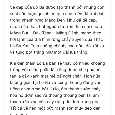
Vẻ đẹp của Lô Ba được tạo thành bởi những con
suối uốn lượn quanh co qua các triền đá trải dài
trong nhánh rừng Măng Đen. Như đã đề cập,
nước của thác bắt nguồn từ trên đỉnh núi cao ở
Măng Bút – Đăk Tăng – Măng Cành, mang theo
hơi lạnh của địa hình rừng chảy xuyên qua Thác
Lô Ba Kon Tum chông chênh, cao dốc, đổ xối xả
và tung bọt trắng như một dải lụa trắng.
Khi đến thăm Lô Ba bạn sẽ thấy có nhiều khoảng
trống với những bãi đất rộng được che phủ bởi
tán lá cây xanh mát mẻ để nghỉ chân. Hơn nữa,
không gian tại Lô Ba vô cùng thoáng đãng với
tiếng chim rừng hót líu lo, âm thanh nước chảy,
hoa nở đơm sắc và thoang thoảng bên tai âm
thanh xào xạc của cây rừng đu đưa trong gió,…
Tất cả vẽ nên một bức tranh sơn thủy đẹp đến
nao lòng.