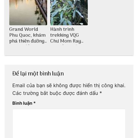
Grand World
Hành trình
Phu Quoc, khám
trekking VQG
phá thiên đường
Chư Mom Ray
giải trí đầy sôi
tìm về núi rừng
động
đại ngàn
Để lại một bình luận
Email của bạn sẽ không được hiển thị công khai.
Các trường bắt buộc được đánh dấu
*
Bình luận
*