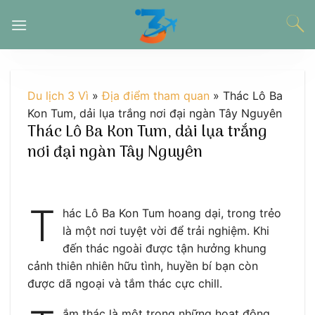
Chuyển
đến
nội
dung
Du lịch 3 Vì
»
Địa điểm tham quan
»
Thác Lô Ba
Kon Tum, dải lụa trắng nơi đại ngàn Tây Nguyên
Thác Lô Ba Kon Tum, dải lụa trắng
nơi đại ngàn Tây Nguyên
T
hác Lô Ba Kon Tum hoang dại, trong trẻo
là một nơi tuyệt vời để trải nghiệm. Khi
đến thác ngoài được tận hưởng khung
cảnh thiên nhiên hữu tình, huyền bí bạn còn
được dã ngoại và tắm thác cực chill.
ắm thác là một trong những hoạt động