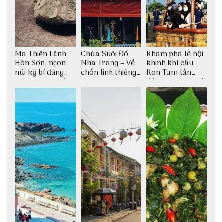
Ma Thiên Lãnh
Chùa Suối Đổ
Khám phá lễ hội
Hòn Sơn, ngọn
Nha Trang – Về
khinh khí cầu
núi kỳ bí đáng
chốn linh thiêng
Kon Tum lần
khám phá nhất
giữa không gian
đầu tiên được tổ
thiền định
chức