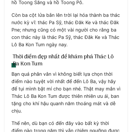
hồ Toong Săng và hồ Toong Pô.
Còn ba cột lửa bắn lên trời lại hóa thành ba thác
nước kỳ vĩ: thác Pa Sỹ, thác Đăk Ke và thác Đăk
Pne; nhưng cũng có một vài người cho rằng ba
con thác này là thác Pa Sỹ, thác Đăk Ke và Thác
Lô Ba Kon Tum ngày nay.
Thời điểm đẹp nhất để khám phá Thác Lô
Ba Kon Tum
Bạn quá phân vân vì không biết lựa chọn thời
điểm nào tuyệt vời nhất để đến Lô Ba, vậy hãy
để tụi mình bật mí cho bạn nhé. Thật may mắn vì
Thác Lô Ba Kon Tum được thiên nhiên ưu ái, ban
tặng cho khí hậu quanh năm thoáng mát và dễ
chịu.
Thế nên, dù bạn có đến đây vào bất kỳ thời
điểm nào trong năm thì vẫn chiêm ngưỡng được