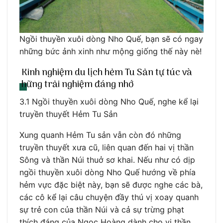
Ngồi thuyền xuôi dòng Nho Quế, bạn sẽ có ngay
những bức ảnh xinh như mộng giống thế này nè!
Kinh nghiệm du lịch hẻm Tu Sản tự túc và
hững trải nghiệm đáng nhớ
3.1 Ngồi thuyền xuôi dòng Nho Quế, nghe kể lại
truyền thuyết Hẻm Tu Sản
Xung quanh Hẻm Tu sản vẫn còn đó những
truyền thuyết xưa cũ, liên quan đến hai vị thần
Sông và thần Núi thuở sơ khai. Nếu như có dịp
ngồi thuyền xuôi dòng Nho Quế hướng về phía
hẻm vực đặc biệt này, bạn sẽ được nghe các bà,
các cô kể lại câu chuyện đầy thú vị xoay quanh
sự trẻ con của thần Núi và cả sự trừng phạt
thích đáng của Ngọc Hoàng dành cho vị thần