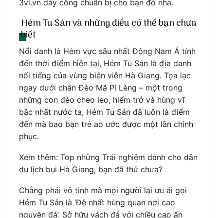
3vi.vn dày công chuẩn bị cho bạn đó nha.
Hẻm Tu Sản và những điều có thể bạn chưa
biết
Nổi danh là Hẻm vực sâu nhất Đông Nam Á tính
đến thời điểm hiện tại, Hẻm Tu Sản là địa danh
nổi tiếng của vùng biên viễn Hà Giang. Tọa lạc
ngay dưới chân Đèo Mã Pí Lèng – một trong
những con đèo cheo leo, hiểm trở và hùng vĩ
bậc nhất nước ta, Hẻm Tu Sản đã luôn là điểm
đến mà bao bạn trẻ ao ước được một lần chinh
phục.
Xem thêm: Top những Trải nghiệm dành cho dân
du lịch bụi Hà Giang, bạn đã thử chưa?
Chẳng phải vô tình mà mọi người lại ưu ái gọi
Hẻm Tu Sản là ‘Đệ nhất hùng quan nơi cao
nguyên đá’. Sở hữu vách đá với chiều cao ấn