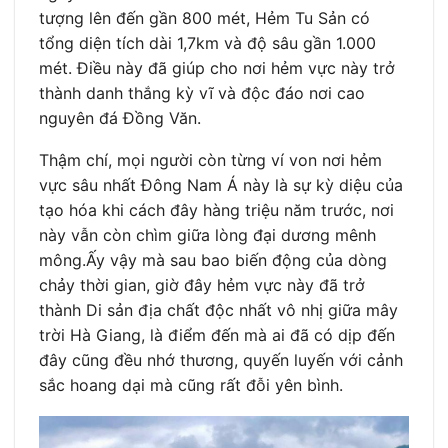
tượng lên đến gần 800 mét, Hẻm Tu Sản có
tổng diện tích dài 1,7km và độ sâu gần 1.000
mét. Điều này đã giúp cho nơi hẻm vực này trở
thành danh thắng kỳ vĩ và độc đáo nơi cao
nguyên đá Đồng Văn.
Thậm chí, mọi người còn từng ví von nơi hẻm
vực sâu nhất Đông Nam Á này là sự kỳ diệu của
tạo hóa khi cách đây hàng triệu năm trước, nơi
này vẫn còn chìm giữa lòng đại dương mênh
mông.Ấy vậy mà sau bao biến động của dòng
chảy thời gian, giờ đây hẻm vực này đã trở
thành Di sản địa chất độc nhất vô nhị giữa mây
trời Hà Giang, là điểm đến mà ai đã có dịp đến
đây cũng đều nhớ thương, quyến luyến với cảnh
sắc hoang dại mà cũng rất đỗi yên bình.