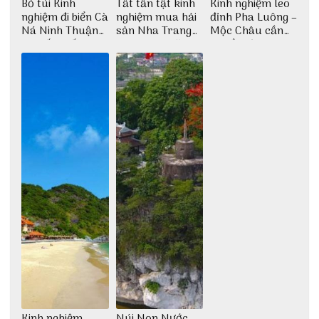
Bỏ túi Kinh
Tất tần tật kinh
Kinh nghiệm leo
nghiệm đi biển Cà
nghiệm mua hải
đỉnh Pha Luông –
Ná Ninh Thuận
sản Nha Trang
Mộc Châu cần
chi tiết nhất
không lo chặt
chuẩn bị những
chém
gì?
Kinh nghiệm
Núi Non Nước –