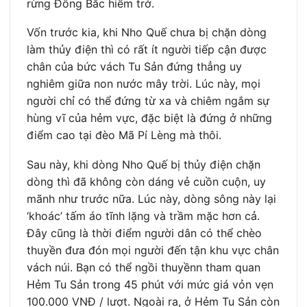
rừng Đông Bắc hiểm trở.
Vốn trước kia, khi Nho Quế chưa bị chặn dòng
làm thủy điện thì có rất ít người tiếp cận được
chân của bức vách Tu Sản đứng thẳng uy
nghiêm giữa non nước mây trời. Lúc này, mọi
người chỉ có thể đứng từ xa và chiêm ngắm sự
hùng vĩ của hẻm vực, đặc biệt là đứng ở những
điểm cao tại đèo Mã Pí Lèng mà thôi.
Sau này, khi dòng Nho Quế bị thủy điện chặn
dòng thì đã không còn dáng vẻ cuồn cuộn, uy
mãnh như trước nữa. Lúc này, dòng sông này lại
‘khoác’ tấm áo tĩnh lặng và trầm mặc hơn cả.
Đây cũng là thời điểm người dân có thể chèo
thuyền đưa đón mọi người đến tận khu vực chân
vách núi. Bạn có thể ngồi thuyềnn tham quan
Hẻm Tu Sản trong 45 phút với mức giá vỏn vẹn
100.000 VNĐ / lượt. Ngoài ra, ở Hẻm Tu Sản còn