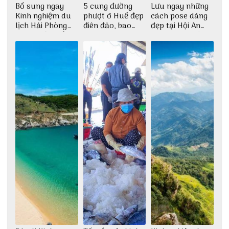
Bổ sung ngay
5 cung đường
Lưu ngay những
Kinh nghiệm du
phượt ở Huế đẹp
cách pose dáng
lịch Hải Phòng
điên đảo, bao
đẹp tại Hội An
2022 mới nhất
phê cho dân xê
cho dân nghiện
dịch
sống ảo