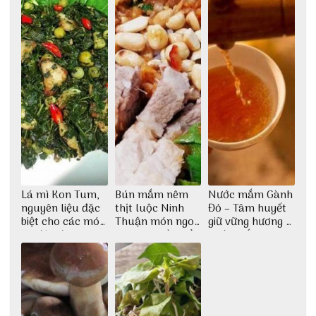
Lá mì Kon Tum,
Bún mắm nêm
Nước mắm Gành
nguyên liệu đặc
thịt luộc Ninh
Đỏ – Tâm huyết
biệt cho các món
Thuận món ngon
giữ vững hương vị
ăn độc đáo
dân dã miền biển
nước mắm sau
bao đời