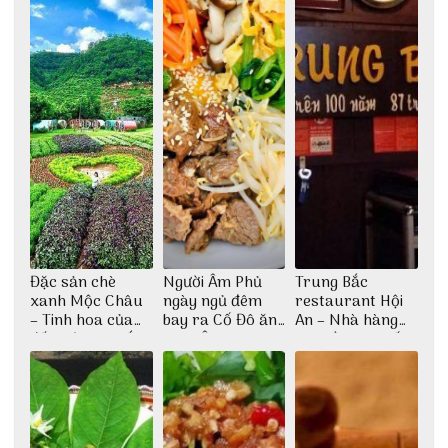
Đặc sản chè
Người Âm Phủ
Trung Bắc
xanh Mộc Châu
ngày ngủ đêm
restaurant Hội
– Tinh hoa của
bay ra Cố Đô ăn
An – Nhà hàng
đất trời Tây Bắc
Cơm Âm Phủ
cao lầu có thiết
Huế
kế vô cùng ấn
tượng giữa lòng
phố Hội