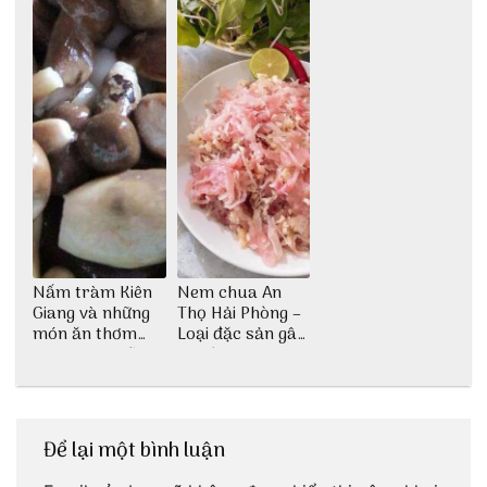
Nấm tràm Kiên
Nem chua An
Giang và những
Thọ Hải Phòng –
món ăn thơm
Loại đặc sản gây
ngon khó cưỡng
nghiện
Để lại một bình luận