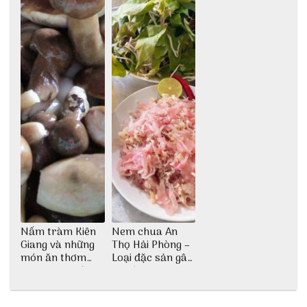
Nấm tràm Kiên
Nem chua An
Giang và những
Thọ Hải Phòng –
món ăn thơm
Loại đặc sản gây
ngon khó cưỡng
nghiện