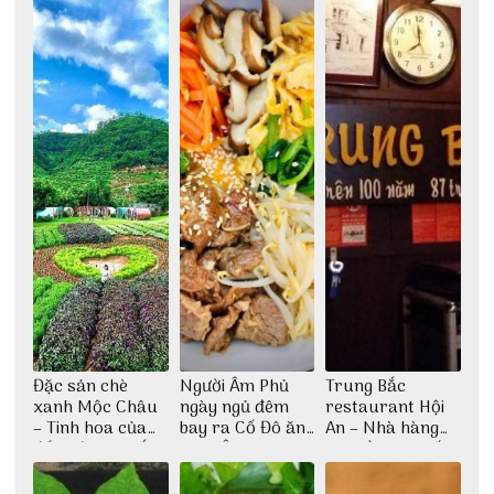
Đặc sản chè
Người Âm Phủ
Trung Bắc
xanh Mộc Châu
ngày ngủ đêm
restaurant Hội
– Tinh hoa của
bay ra Cố Đô ăn
An – Nhà hàng
đất trời Tây Bắc
Cơm Âm Phủ
cao lầu có thiết
Huế
kế vô cùng ấn
tượng giữa lòng