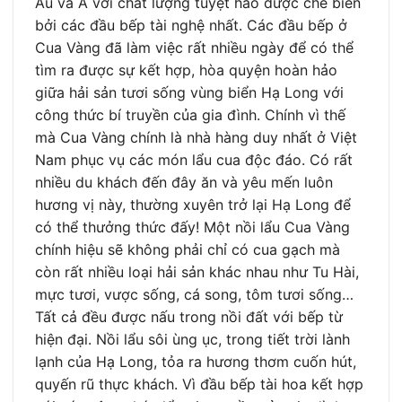
Âu và Á với chất lượng tuyệt hảo được chế biển
bởi các đầu bếp tài nghệ nhất. Các đầu bếp ở
Cua Vàng đã làm việc rất nhiều ngày để có thể
tìm ra được sự kết hợp, hòa quyện hoàn hảo
giữa hải sản tươi sống vùng biển Hạ Long với
công thức bí truyền của gia đình. Chính vì thế
mà Cua Vàng chính là nhà hàng duy nhất ở Việt
Nam phục vụ các món lẩu cua độc đáo. Có rất
nhiều du khách đến đây ăn và yêu mến luôn
hương vị này, thường xuyên trở lại Hạ Long để
có thể thưởng thức đấy! Một nồi lẩu Cua Vàng
chính hiệu sẽ không phải chỉ có cua gạch mà
còn rất nhiều loại hải sản khác nhau như Tu Hài,
mực tươi, vược sống, cá song, tôm tươi sống…
Tất cả đều được nấu trong nồi đất với bếp từ
hiện đại. Nồi lẩu sôi ùng ục, trong tiết trời lành
lạnh của Hạ Long, tỏa ra hương thơm cuốn hút,
quyến rũ thực khách. Vì đầu bếp tài hoa kết hợp