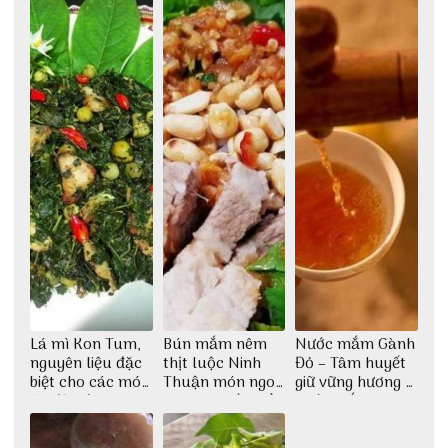
phố Hội
Lá mì Kon Tum,
Bún mắm nêm
Nước mắm Gành
nguyên liệu đặc
thịt luộc Ninh
Đỏ – Tâm huyết
biệt cho các món
Thuận món ngon
giữ vững hương vị
ăn độc đáo
dân dã miền biển
nước mắm sau
bao đời