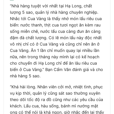
“Nhà hàng tuyệt vời nhất tại Hạ Long, chất
lượng 5 sao, quản lý nhà hàng chuyên nghiệp.
Nhắc tới Cua Vàng là thấy nhớ món lẩu riêu cua
biển: nước thanh, thịt cua tươi ngọt ăn kèm rau
sống miễn chê, nước lẩu cua càng đun ăn càng
đậm đà chất lượng. Có lẽ món lẩu này độc nhất
vô nhị chỉ có ở Cua Vàng và cũng chỉ nên ăn ở
Cua Vàng. Ăn 1 lần chỉ muốn quay lại nhiều lần
nữa, nên trong tháng này mình lại có kế hoạch
cho chuyến đi Hạ Long chỉ để ăn lâu riêu cua
biển ở Cua Vàng.” Bạn Cẩm Vân đánh giá và cho
nhà hàng 5 sao.
“Khá hài lòng. Nhân viên cởi mở, nhiệt tình, phục
vụ kịp thời, quản lý cũng sát sao thường xuyên
theo dõi tốc độ ra đồ cũng như các yêu cầu của
khách. Lẩu cua, hàu sống, bánh mì nướng mật
ong có thể nói là khá ngon, giờ nhắc đến lại thấy