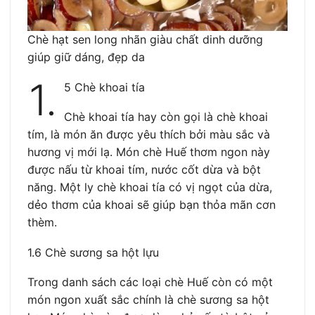
Chè hạt sen long nhãn giàu chất dinh dưỡng
giúp giữ dáng, đẹp da
1.
5 Chè khoai tía
Chè khoai tía hay còn gọi là chè khoai
tím, là món ăn được yêu thích bởi màu sắc và
hương vị mới lạ. Món chè Huế thơm ngon này
được nấu từ khoai tím, nước cốt dừa và bột
năng. Một ly chè khoai tía có vị ngọt của dừa,
dẻo thơm của khoai sẽ giúp bạn thỏa mãn cơn
thèm.
1.6 Chè sương sa hột lựu
Trong danh sách các loại chè Huế còn có một
món ngon xuất sắc chính là chè sương sa hột