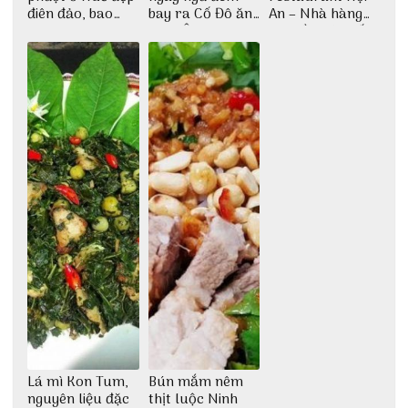
điên đảo, bao
bay ra Cố Đô ăn
An – Nhà hàng
phê cho dân xê
Cơm Âm Phủ
cao lầu có thiết
dịch
Huế
kế vô cùng ấn
tượng giữa lòng
phố Hội
Lá mì Kon Tum,
Bún mắm nêm
nguyên liệu đặc
thịt luộc Ninh