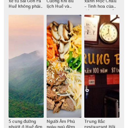
xe từ Sài Gòn ra
Cường Khỉ du
xanh Mộc Châu
Huế không phải
lịch Huế và
– Tinh hoa của
ai cũng biết
check-in đúng
đất trời Tây Bắc
những góc chụp
đẹp
5 cung đường
Người Âm Phủ
Trung Bắc
phượt ở Huế đẹp
ngày ngủ đêm
restaurant Hội