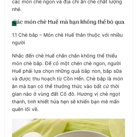
các món chè ngon và địa chỉ ăn chè chất lượng
nhé.
Các món chè Huế mà bạn không thể bỏ qua
1.1 Chè bắp – Món chè Huế thân thuộc với nhiều
người
Nhắc đến chè Huế chắn chắn không thể thiếu
món chè bắp. Để có một chén chè ngon, người
Huế phải lựa chọn những quả bắp non, bắp sữa
và được thu hoạch từ Cồn Hến. Chè bắp là món
ăn mà bạn có thể thưởng thức vào bất cứ thời
gian nào ở vùng đất Cố đô. Hương vị chè ngọt
thanh, tinh khiết hứa hẹn sẽ khiến bạn mê mẩn
quên lối về.