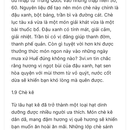
du nhập từ Trung Quốc vào những thập niên 50,
60. Nguyên liệu để tạo nên món chè này chính là
đậu xanh, bột báng, trần bì và đường cát. Chè
lục tàu xá vừa là một món giải khát vừa là một
bài thuốc bổ. Đậu xanh có tính mát, giải cảm,
giải nhiệt. Trần bì có vị đắng giúp thanh đờm,
thanh phế quản. Còn gì tuyệt vời hơn khi được
thưởng thức món ngon này vào những ngày
mưa xứ Huế đúng không nào? 3vi.vn tin chắc
rằng hương vị ngọt bùi của đậu xanh, hạt sen
hòa quyện với mùi thơm từ vỏ quýt, nước cốt
dừa sẽ khiến bạn khó lòng mà quên được.
1.9 Chè kê
Từ lâu hạt kê đã trở thành một loại hạt dinh
dưỡng được nhiều người ưa thích. Món chè kê
dân dã, mang đậm hương vị quê hương sẽ khiến
bạn muốn ăn hoài ăn mãi. Những lớp chè sánh