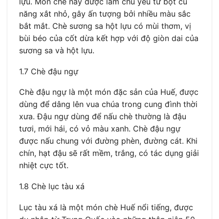
lựu. Món chè này được làm chủ yếu từ bột củ
năng xắt nhỏ, gây ấn tượng bởi nhiều màu sắc
bắt mắt. Chè sương sa hột lựu có mùi thơm, vị
bùi béo của cốt dừa kết hợp với độ giòn dai của
sương sa và hột lựu.
1.7 Chè đậu ngự
Chè đậu ngự là một món đặc sản của Huế, được
dùng để dâng lên vua chúa trong cung đình thời
xưa. Đậu ngự dùng để nấu chè thường là đậu
tươi, mới hái, có vỏ màu xanh. Chè đậu ngự
được nấu chung với đường phèn, đường cát. Khi
chín, hạt đậu sẽ rất mềm, trắng, có tác dụng giải
nhiệt cực tốt.
1.8 Chè lục tàu xá
Lục tàu xá là một món chè Huế nổi tiếng, được