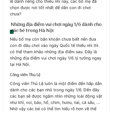
lễ dành riêng cho thiếu nhi này, các bố mẹ đã
chọn được nơi tốt nhất để dẫn con đi chơi
chưa?
Những địa điểm vui chơi ngày 1/6 dành cho
các bé trong Hà Nội
Nếu bố mẹ còn băn khoăn chưa biết nên đưa
con đi đâu chơi vào ngày Quốc tế thiếu nhi thì
có thể tham khảo những địa điểm sau. Đây là
những địa điểm vui chơi ngày 1/6 lý tưởng ngay
tại Hà Nội.
Công viên Thủ Lệ
Công viên Thủ Lệ luôn là một điểm đến hấp dẫn
dành cho các bạn nhỏ trong ngày 1/6. Đến đây
các bạn sẽ được ngắm nhìn những loài động vật
như khỉ, voi, báo, hổ, chim, hươu, nai, cá sấu, …
Nhờ vậy các bé có thể tìm hiểu rõ hơn về thế