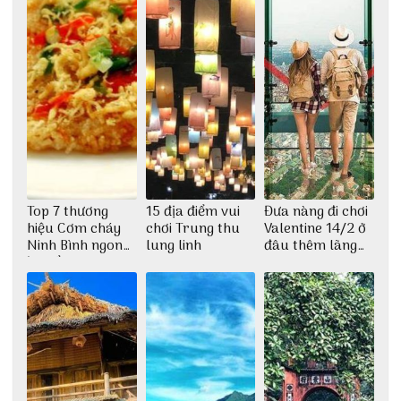
Top 7 thương
15 địa điểm vui
Đưa nàng đi chơi
hiệu Cơm cháy
chơi Trung thu
Valentine 14/2 ở
Ninh Bình ngon
lung linh
đâu thêm lãng
‘chuẩn của
mạn?
chỉnh’