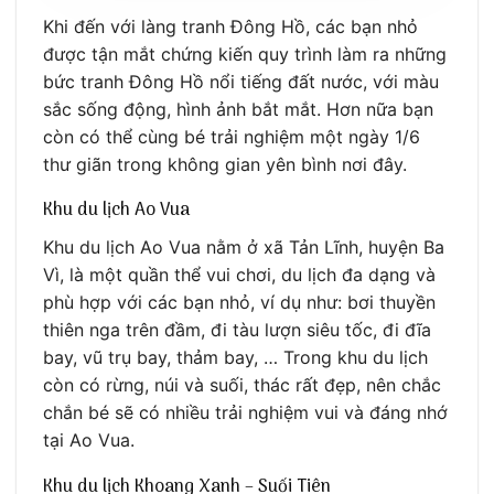
Khi đến với làng tranh Đông Hồ, các bạn nhỏ
được tận mắt chứng kiến quy trình làm ra những
bức tranh Đông Hồ nổi tiếng đất nước, với màu
sắc sống động, hình ảnh bắt mắt. Hơn nữa bạn
còn có thể cùng bé trải nghiệm một ngày 1/6
thư giãn trong không gian yên bình nơi đây.
Khu du lịch Ao Vua
Khu du lịch Ao Vua nằm ở xã Tản Lĩnh, huyện Ba
Vì, là một quần thể vui chơi, du lịch đa dạng và
phù hợp với các bạn nhỏ, ví dụ như: bơi thuyền
thiên nga trên đầm, đi tàu lượn siêu tốc, đi đĩa
bay, vũ trụ bay, thảm bay, … Trong khu du lịch
còn có rừng, núi và suối, thác rất đẹp, nên chắc
chắn bé sẽ có nhiều trải nghiệm vui và đáng nhớ
tại Ao Vua.
Khu du lịch Khoang Xanh – Suối Tiên