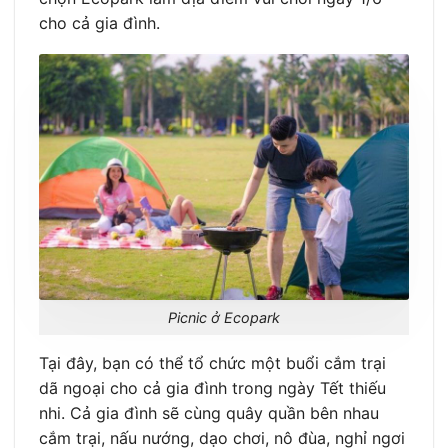
cho cả gia đình.
Picnic ở Ecopark
Tại đây, bạn có thể tổ chức một buổi cắm trại
dã ngoại cho cả gia đình trong ngày Tết thiếu
nhi. Cả gia đình sẽ cùng quây quần bên nhau
cắm trại, nấu nướng, dạo chơi, nô đùa, nghỉ ngơi