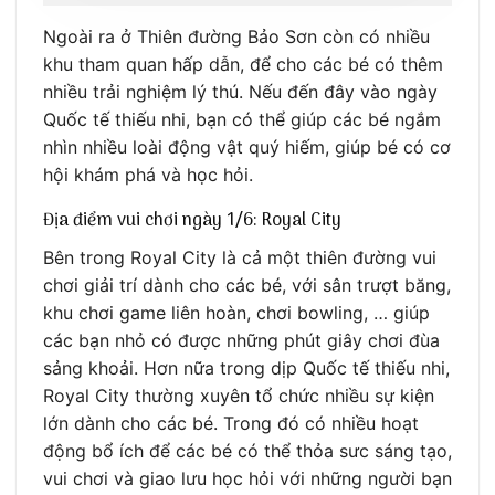
Ngoài ra ở Thiên đường Bảo Sơn còn có nhiều
khu tham quan hấp dẫn, để cho các bé có thêm
nhiều trải nghiệm lý thú. Nếu đến đây vào ngày
Quốc tế thiếu nhi, bạn có thể giúp các bé ngắm
nhìn nhiều loài động vật quý hiếm, giúp bé có cơ
hội khám phá và học hỏi.
Địa điểm vui chơi ngày 1/6: Royal City
Bên trong Royal City là cả một thiên đường vui
chơi giải trí dành cho các bé, với sân trượt băng,
khu chơi game liên hoàn, chơi bowling, … giúp
các bạn nhỏ có được những phút giây chơi đùa
sảng khoải. Hơn nữa trong dịp Quốc tế thiếu nhi,
Royal City thường xuyên tổ chức nhiều sự kiện
lớn dành cho các bé. Trong đó có nhiều hoạt
động bổ ích để các bé có thể thỏa sưc sáng tạo,
vui chơi và giao lưu học hỏi với những người bạn