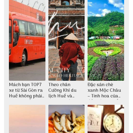
Mách bạn TOP7
Theo chân
Đặc sản chè
xe từ Sài Gòn ra
Cường Khỉ du
xanh Mộc Châu
Huế không phải
lịch Huế và
– Tinh hoa của
ai cũng biết
check-in đúng
đất trời Tây Bắc
những góc chụp
đẹp