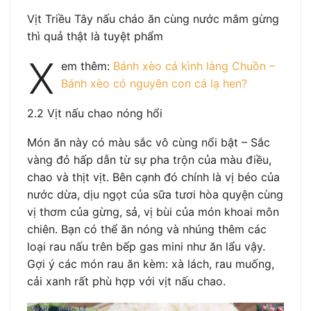
Vịt Triều Tây nấu cháo ăn cùng nước mắm gừng
thì quả thật là tuyệt phẩm
X
em thêm:
Bánh xèo cá kình làng Chuồn –
Bánh xèo có nguyên con cá lạ hen?
2.2 Vịt nấu chao nóng hổi
Món ăn này có màu sắc vô cùng nổi bật – Sắc
vàng đỏ hấp dẫn từ sự pha trộn của màu điều,
chao và thịt vịt. Bên cạnh đó chính là vị béo của
nước dừa, dịu ngọt của sữa tươi hòa quyện cùng
vị thơm của gừng, sả, vị bùi của món khoai môn
chiên. Bạn có thể ăn nóng và nhúng thêm các
loại rau nấu trên bếp gas mini như ăn lẩu vậy.
Gợi ý các món rau ăn kèm: xà lách, rau muống,
cải xanh rất phù hợp với vịt nấu chao.