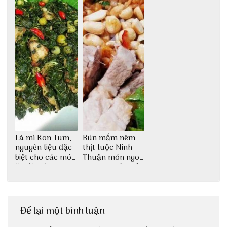
Lá mì Kon Tum,
Bún mắm nêm
nguyên liệu đặc
thịt luộc Ninh
biệt cho các món
Thuận món ngon
ăn độc đáo
dân dã miền biển
Để lại một bình luận