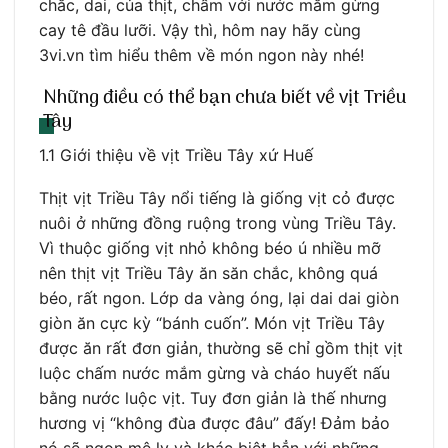
chắc, dai, của thịt, chấm với nước mắm gừng
cay tê đầu lưỡi. Vậy thì, hôm nay hãy cùng
3vi.vn tìm hiểu thêm về món ngon này nhé!
Những điều có thể bạn chưa biết về vịt Triều
Tây
1.1 Giới thiệu về vịt Triều Tây xứ Huế
Thịt vịt Triều Tây nổi tiếng là giống vịt cỏ được
nuôi ở những đồng ruộng trong vùng Triều Tây.
Vì thuộc giống vịt nhỏ không béo ú nhiều mỡ
nên thịt vịt Triều Tây ăn săn chắc, không quá
béo, rất ngon. Lớp da vàng óng, lại dai dai giòn
giòn ăn cực kỳ “bánh cuốn”. Món vịt Triều Tây
được ăn rất đơn giản, thường sẽ chỉ gồm thịt vịt
luộc chấm nước mắm gừng và cháo huyết nấu
bằng nước luộc vịt. Tuy đơn giản là thế nhưng
hương vị “không đùa được đâu” đấy! Đảm bảo
nó sẽ ngon mê ly và khác biệt hẳn với những