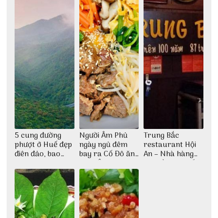
5 cung đường
Người Âm Phủ
Trung Bắc
phượt ở Huế đẹp
ngày ngủ đêm
restaurant Hội
điên đảo, bao
bay ra Cố Đô ăn
An – Nhà hàng
phê cho dân xê
Cơm Âm Phủ
cao lầu có thiết
dịch
Huế
kế vô cùng ấn
tượng giữa lòng
phố Hội