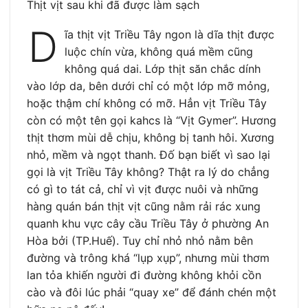
Thịt vịt sau khi đã được làm sạch
D
ĩa thịt vịt Triều Tây ngon là dĩa thịt được
luộc chín vừa, không quá mềm cũng
không quá dai. Lớp thịt săn chắc dính
vào lớp da, bên dưới chỉ có một lớp mỡ mỏng,
hoặc thậm chí không có mỡ. Hẳn vịt Triều Tây
còn có một tên gọi kahcs là “Vịt Gymer”. Hương
thịt thơm mùi dễ chịu, không bị tanh hôi. Xương
nhỏ, mềm và ngọt thanh. Đố bạn biết vì sao lại
gọi là vịt Triều Tây không? Thật ra lý do chẳng
có gì to tát cả, chỉ vì vịt được nuôi và những
hàng quán bán thịt vịt cũng nằm rải rác xung
quanh khu vực cây cầu Triều Tây ở phường An
Hòa bởi (TP.Huế). Tuy chỉ nhỏ nhỏ nằm bên
đường và trông khá “lụp xụp”, nhưng mùi thơm
lan tỏa khiến người đi đường không khỏi cồn
cào và đôi lúc phải “quay xe” để đánh chén một