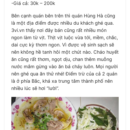
-Giá cả: 30k – 200k
Bên cạnh quán bên trên thì quán Hùng Hà cũng
là một địa điểm được nhiều du khách ghé qua.
3vi.vn thấy nơi đây bán cũng rất nhiều món
ngon làm từ vịt. Thịt vịt luộc vừa tới, mềm, chắc,
dai cực kỳ thơm ngon. Vì được vệ sinh sạch sẽ
nên không hề tanh hôi một chút nào. Cháo huyết
ăn cũng rất thơm, ngọt dịu, chan thêm muỗng
nước mắm gừng vào ăn bá cháy luôn. Mọi người
nên ghé qua ăn thử nhé! Điểm trừ của cả 2 quán
là ở phía Bắc, khá xa trung tâm thành phố nên
nhiều lúc sẽ hơi “lười”.