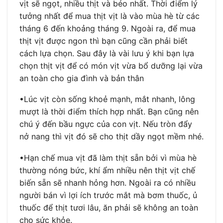
vịt sẽ ngọt, nhiều thịt và béo nhất. Thời điểm lý
tưởng nhất để mua thịt vịt là vào mùa hè từ các
tháng 6 đến khoảng tháng 9. Ngoài ra, để mua
thịt vịt được ngon thì bạn cũng cần phải biết
cách lựa chọn. Sau đây là vài lưu ý khi bạn lựa
chọn thịt vịt để có món vịt vừa bổ dưỡng lại vừa
an toàn cho gia đình và bản thân
•Lúc vịt còn sống khoẻ mạnh, mắt nhanh, lông
mượt là thời điểm thích hợp nhất. Bạn cũng nên
chú ý đến bầu ngực của con vịt. Nếu tròn đẩy
nở nang thì vịt đó sẽ cho thịt dầy ngọt mềm nhé.
•Hạn chế mua vịt đã làm thịt sẵn bởi vì mùa hè
thường nóng bức, khí ẩm nhiều nên thịt vịt chế
biến sẵn sẽ nhanh hỏng hơn. Ngoài ra có nhiều
người bán vì lợi ích trước mắt mà bơm thuốc, ủ
thuốc để thịt tươi lâu, ăn phải sẽ không an toàn
cho sức khỏe.