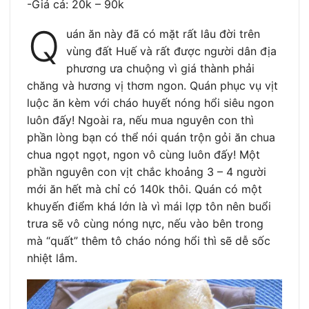
-Giá cả: 20k – 90k
Q
uán ăn này đã có mặt rất lâu đời trên
vùng đất Huế và rất được người dân địa
phương ưa chuộng vì giá thành phải
chăng và hương vị thơm ngon. Quán phục vụ vịt
luộc ăn kèm với cháo huyết nóng hổi siêu ngon
luôn đấy! Ngoài ra, nếu mua nguyên con thì
phần lòng bạn có thể nói quán trộn gỏi ăn chua
chua ngọt ngọt, ngon vô cùng luôn đấy! Một
phần nguyên con vịt chắc khoảng 3 – 4 người
mới ăn hết mà chỉ có 140k thôi. Quán có một
khuyến điểm khá lớn là vì mái lợp tôn nên buổi
trưa sẽ vô cùng nóng nực, nếu vào bên trong
mà “quất” thêm tô cháo nóng hổi thì sẽ dễ sốc
nhiệt lắm.