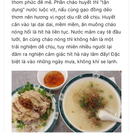
thơm phức đê mê. Phần cháo huyết thì “tận
dụng” nước luộc vịt, nấu cùng gạo đồng dẻo
thơm nên hương vị ngọt dịu rất dễ chịu. Huyết
cắn vào lại dai dai, mềm mềm, ăn muỗng cháo
nóng hổi là hít hà liên tục. Nước mắm cay tê đầu
lưỡi, ăn cùng cháo nóng thì không hẳn là một
trải nghiệm dễ chịu, tuy nhiên nhiều người lại
đâm ra nghiện cảm giác hít hà này lắm đấy! Đặc
biệt là vào những ngày mưa, không khí se lạnh.