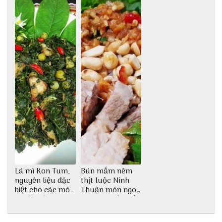
phố Hội
Lá mì Kon Tum,
Bún mắm nêm
nguyên liệu đặc
thịt luộc Ninh
biệt cho các món
Thuận món ngon
ăn độc đáo
dân dã miền biển