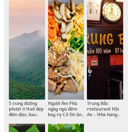
đẹp
5 cung đường
Người Âm Phủ
Trung Bắc
phượt ở Huế đẹp
ngày ngủ đêm
restaurant Hội
điên đảo, bao
bay ra Cố Đô ăn
An – Nhà hàng
phê cho dân xê
Cơm Âm Phủ
cao lầu có thiết
dịch
Huế
kế vô cùng ấn
tượng giữa lòng