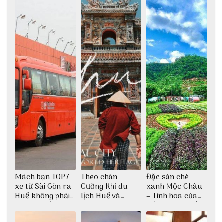
Mách bạn TOP7
Theo chân
Đặc sản chè
xe từ Sài Gòn ra
Cường Khỉ du
xanh Mộc Châu
Huế không phải
lịch Huế và
– Tinh hoa của
ai cũng biết
check-in đúng
đất trời Tây Bắc
những góc chụp