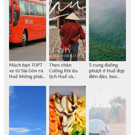
Mách bạn TOP7
Theo chân
5 cung đường
xe từ Sài Gòn ra
Cường Khỉ du
phượt ở Huế đẹp
Huế không phải
lịch Huế và
điên đảo, bao
ai cũng biết
check-in đúng
phê cho dân xê
những góc chụp
dịch
đẹp