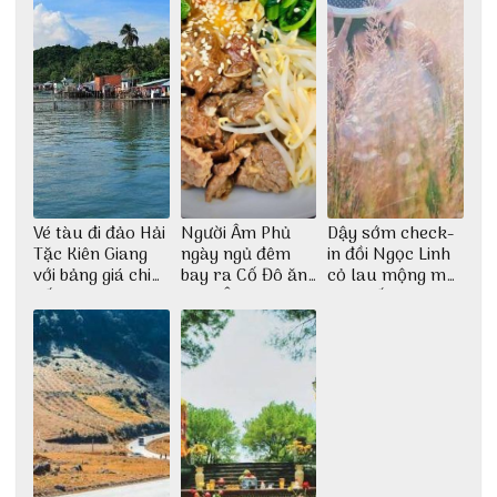
Vé tàu đi đảo Hải
Người Âm Phủ
Dậy sớm check-
Tặc Kiên Giang
ngày ngủ đêm
in đồi Ngọc Linh
với bảng giá chi
bay ra Cố Đô ăn
cỏ lau mộng mơ
tiết
Cơm Âm Phủ
tại Huế nè bạn
Huế
ơi!