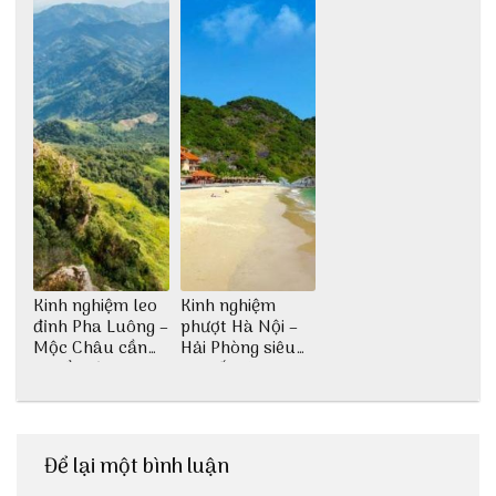
Kinh nghiệm leo
Kinh nghiệm
đỉnh Pha Luông –
phượt Hà Nội –
Mộc Châu cần
Hải Phòng siêu
chuẩn bị những
chi tiết dành cho
gì?
bạn
Để lại một bình luận