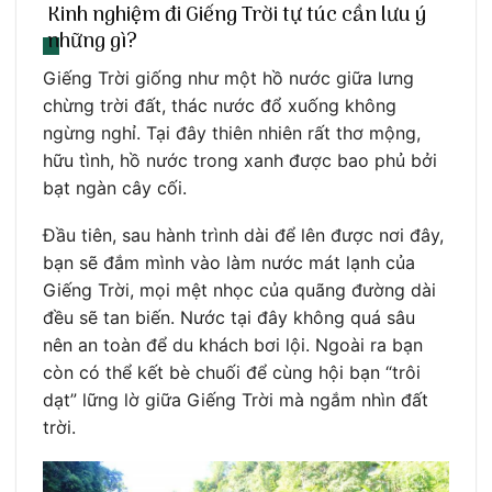
Kinh nghiệm đi Giếng Trời tự túc cần lưu ý
những gì?
Giếng Trời giống như một hồ nước giữa lưng
chừng trời đất, thác nước đổ xuống không
ngừng nghỉ. Tại đây thiên nhiên rất thơ mộng,
hữu tình, hồ nước trong xanh được bao phủ bởi
bạt ngàn cây cối.
Đầu tiên, sau hành trình dài để lên được nơi đây,
bạn sẽ đắm mình vào làm nước mát lạnh của
Giếng Trời, mọi mệt nhọc của quãng đường dài
đều sẽ tan biến. Nước tại đây không quá sâu
nên an toàn để du khách bơi lội. Ngoài ra bạn
còn có thể kết bè chuối để cùng hội bạn “trôi
dạt” lững lờ giữa Giếng Trời mà ngắm nhìn đất
trời.