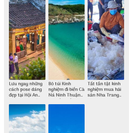
Lưu ngay những
Bỏ túi Kinh
Tất tần tật kinh
cách pose dáng
nghiệm đi biển Cà
nghiệm mua hải
đẹp tại Hội An
Ná Ninh Thuận
sản Nha Trang
cho dân nghiện
chi tiết nhất
không lo chặt
sống ảo
chém