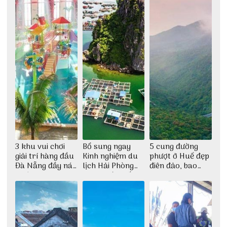
3 khu vui chơi
Bổ sung ngay
5 cung đường
giải trí hàng đầu
Kinh nghiệm du
phượt ở Huế đẹp
Đà Nẵng đầy náo
lịch Hải Phòng
điên đảo, bao
nhiệt
2022 mới nhất
phê cho dân xê
dịch